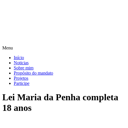
Pular
para
o
conteúdo
Menu
Início
Noticias
Sobre mim
Propósito do mandato
Projetos
Participe
Lei Maria da Penha completa
18 anos