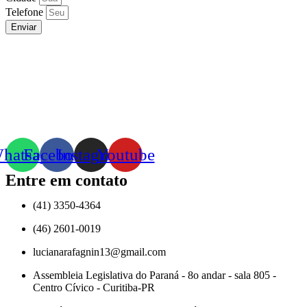
Telefone
Enviar
hatsapp
Facebook
Instagram
Youtube
Entre em contato
(41) 3350-4364
(46) 2601-0019
lucianarafagnin13@gmail.com
Assembleia Legislativa do Paraná - 8o andar - sala 805 -
Centro Cívico - Curitiba-PR