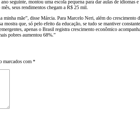
No ano seguinte, montou uma escola pequena para dar aulas de idiomas 
 mês, seus rendimentos chegam a R$ 25 mil.
da minha mãe”, disse Márcia. Para Marcelo Neri, além do crescimento 
 mostra que, só pelo efeito da educação, se tudo se mantiver constante,
ses emergentes, apenas o Brasil registra crescimento econômico acompa
s mais pobres aumentou 68%.”
ão marcados com
*