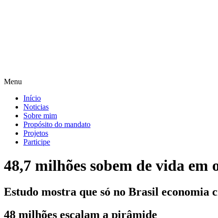
Pular
para
o
conteúdo
Menu
Início
Noticias
Sobre mim
Propósito do mandato
Projetos
Participe
48,7 milhões sobem de vida em o
Estudo mostra que só no Brasil economia c
48 milhões escalam a pirâmide