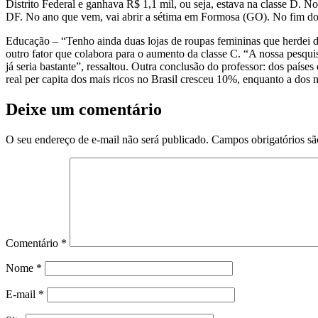
Distrito Federal e ganhava R$ 1,1 mil, ou seja, estava na classe D. 
DF. No ano que vem, vai abrir a sétima em Formosa (GO). No fim do
Educação – “Tenho ainda duas lojas de roupas femininas que herdei 
outro fator que colabora para o aumento da classe C. “A nossa pesquisa
já seria bastante”, ressaltou. Outra conclusão do professor: dos paí
real per capita dos mais ricos no Brasil cresceu 10%, enquanto a do
Deixe um comentário
O seu endereço de e-mail não será publicado.
Campos obrigatórios s
Comentário
*
Nome
*
E-mail
*