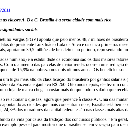
6/2011
as classes A, B e C. Brasília é a sexta cidade com mais rico
esigualdades sociais
ulio Vargas (FGV) aponta que pelo menos 48,7 milhões de brasileiros 
datos do presidente Luiz Inácio Lula da Silva e os cinco primeiros mes
sais, aportaram 39,5 milhões de brasileiros no período, representando
das num ano) e a estabilidade da economia são os dois maiores fatores 
. Com o aumento das parcelas de maior renda, ocorreu uma redução de
ueda de 15,9% na pobreza nos dois últimos anos. “Os benefícios sociai
 um lugar mais alto da classificação do brasileiro por ganhos salariai
stério da Fazenda e ganhava R$ 260. Oito anos depois, ele fez um concu
ma loja de marca chega a custar mais do que todo o salário que recebi
ao relacionar o que faz, agora que pertence à classe A. Uma das mudanç
 apontando as cidades que mais concentram ricos, Brasília está bem colo
a, 24,3% dos moradores da capital federal estão nas classes mais altas d
bindo na vida por causa da tradição dos concursos públicos. “Em geral
u exemplo pessoal para mostrar que o brasiliense tem vocação para o