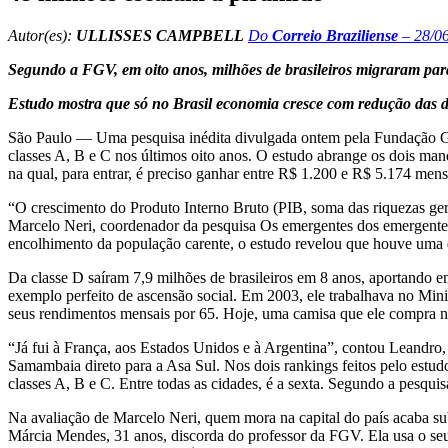
Autor(es):
ULLISSES CAMPBELL
Do
Correio Braziliense
– 28/0
Segundo a FGV, em oito anos, milhões de brasileiros migraram para 
Estudo mostra que só no Brasil economia cresce com redução das d
São Paulo — Uma pesquisa inédita divulgada ontem pela Fundação Get
classes A, B e C nos últimos oito anos. O estudo abrange os dois man
na qual, para entrar, é preciso ganhar entre R$ 1.200 e R$ 5.174 men
“O crescimento do Produto Interno Bruto (PIB, soma das riquezas gera
Marcelo Neri, coordenador da pesquisa Os emergentes dos emergentes
encolhimento da população carente, o estudo revelou que houve uma q
Da classe D saíram 7,9 milhões de brasileiros em 8 anos, aportando em
exemplo perfeito de ascensão social. Em 2003, ele trabalhava no Mini
seus rendimentos mensais por 65. Hoje, uma camisa que ele compra nu
“Já fui à França, aos Estados Unidos e à Argentina”, contou Leandro, 
Samambaia direto para a Asa Sul. Nos dois rankings feitos pelo estudo
classes A, B e C. Entre todas as cidades, é a sexta. Segundo a pesquis
Na avaliação de Marcelo Neri, quem mora na capital do país acaba su
Márcia Mendes, 31 anos, discorda do professor da FGV. Ela usa o se