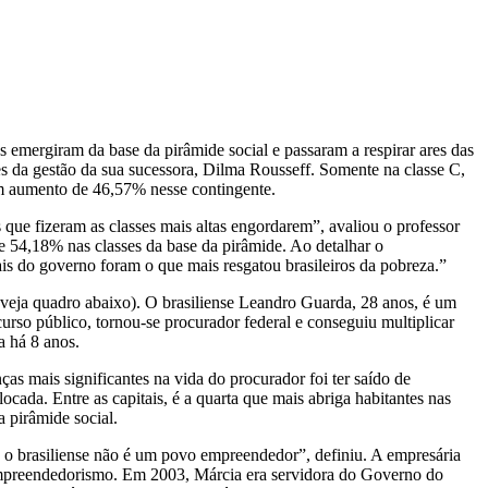
emergiram da base da pirâmide social e passaram a respirar ares das
es da gestão da sua sucessora, Dilma Rousseff. Somente na classe C,
 um aumento de 46,57% nesse contingente.
que fizeram as classes mais altas engordarem”, avaliou o professor
 54,18% nas classes da base da pirâmide. Ao detalhar o
s do governo foram o que mais resgatou brasileiros da pobreza.”
s (veja quadro abaixo). O brasiliense Leandro Guarda, 28 anos, é um
rso público, tornou-se procurador federal e conseguiu multiplicar
a há 8 anos.
as mais significantes na vida do procurador foi ter saído de
cada. Entre as capitais, é a quarta que mais abriga habitantes nas
a pirâmide social.
, o brasiliense não é um povo empreendedor”, definiu. A empresária
 empreendedorismo. Em 2003, Márcia era servidora do Governo do