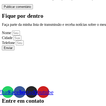
Fique por dentro
Faça parte da minha lista de transmissão e receba notícias sobre o me
Nome
Cidade
Telefone
Enviar
hatsapp
Facebook
Instagram
Youtube
Entre em contato