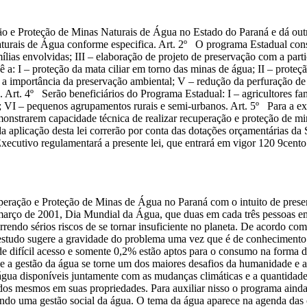
 e Proteção de Minas Naturais de Água no Estado do Paraná e dá outra
rais de Água conforme especifica. Art. 2º O programa Estadual consis
amílias envolvidas; III – elaboração de projeto de preservação com a pa
a: I – proteção da mata ciliar em torno das minas de água; II – proteç
re a importância da preservação ambiental; V – redução da perfuração d
 Art. 4º Serão beneficiários do Programa Estadual: I – agricultores famil
es; VI – pequenos agrupamentos rurais e semi-urbanos. Art. 5º Para a
monstrarem capacidade técnica de realizar recuperação e proteção de mi
da aplicação desta lei correrão por conta das dotações orçamentárias da
cutivo regulamentará a presente lei, que entrará em vigor 120 9cento 
uperação e Proteção de Minas de Água no Paraná com o intuito de preserv
arço de 2001, Dia Mundial da Água, que duas em cada três pessoas em 
rrendo sérios riscos de se tornar insuficiente no planeta. De acordo c
estudo sugere a gravidade do problema uma vez que é de conhecimento 
 difícil acesso e somente 0,2% estão aptos para o consumo na forma d
 gestão da água se torne um dos maiores desafios da humanidade e a re
água disponíveis juntamente com as mudanças climáticas e a quantidade
 dos mesmos em suas propriedades. Para auxiliar nisso o programa ainda
azendo uma gestão social da água. O tema da água aparece na agenda da