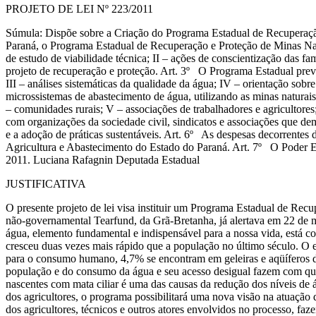
PROJETO DE LEI Nº 223/2011
Súmula: Dispõe sobre a Criação do Programa Estadual de Recuperação
Paraná, o Programa Estadual de Recuperação e Proteção de Minas Natu
de estudo de viabilidade técnica; II – ações de conscientização das f
projeto de recuperação e proteção. Art. 3º O Programa Estadual prevê 
III – análises sistemáticas da qualidade da água; IV – orientação sob
microssistemas de abastecimento de água, utilizando as minas naturais.
– comunidades rurais; V – associações de trabalhadores e agricultor
com organizações da sociedade civil, sindicatos e associações que de
e a adoção de práticas sustentáveis. Art. 6º As despesas decorrentes 
Agricultura e Abastecimento do Estado do Paraná. Art. 7º O Poder Exe
2011. Luciana Rafagnin Deputada Estadual
JUSTIFICATIVA
O presente projeto de lei visa instituir um Programa Estadual de Rec
não-governamental Tearfund, da Grã-Bretanha, já alertava em 22 de m
água, elemento fundamental e indispensável para a nossa vida, está co
cresceu duas vezes mais rápido que a população no último século. O 
para o consumo humano, 4,7% se encontram em geleiras e aqüíferos de
população e do consumo da água e seu acesso desigual fazem com que a
nascentes com mata ciliar é uma das causas da redução dos níveis de 
dos agricultores, o programa possibilitará uma nova visão na atuação
dos agricultores, técnicos e outros atores envolvidos no processo, f