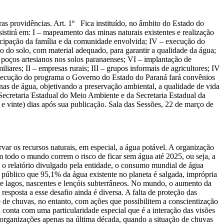
s providências. Art. 1º Fica instituído, no âmbito do Estado do
tirá em: I – mapeamento das minas naturais existentes e realização
rticipação da família e da comunidade envolvida; IV – execução do
ão do solo, com material adequado, para garantir a qualidade da água;
e poços artesianos nos solos paranaenses; VI – implantação de
iares; II – empresas rurais; III – grupos informais de agricultores; IV
 execução do programa o Governo do Estado do Paraná fará convênios
nas de água, objetivando a preservação ambiental, a qualidade de vida
 Secretaria Estadual do Meio Ambiente e da Secretaria Estadual da
e vinte) dias após sua publicação. Sala das Sessões, 22 de março de
ar os recursos naturais, em especial, a água potável. A organização
todo o mundo correm o risco de ficar sem água até 2025, ou seja, a
om o relatório divulgado pela entidade, o consumo mundial de água
público que 95,1% da água existente no planeta é salgada, imprópria
e lagos, nascentes e lençóis subterrâneos. No mundo, o aumento da
sposta a esse desafio ainda é diversa. A falta de proteção das
 de chuvas, no entanto, com ações que possibilitem a conscientização
 conta com uma particularidade especial que é a interação das visões
s organizações apenas na última década, quando a situação de chuvas