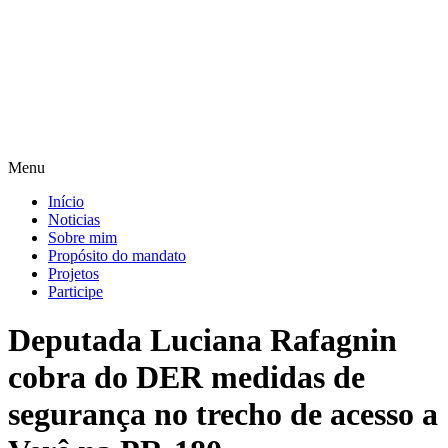
Pular
para
o
conteúdo
Menu
Início
Noticias
Sobre mim
Propósito do mandato
Projetos
Participe
Deputada Luciana Rafagnin
cobra do DER medidas de
segurança no trecho de acesso a