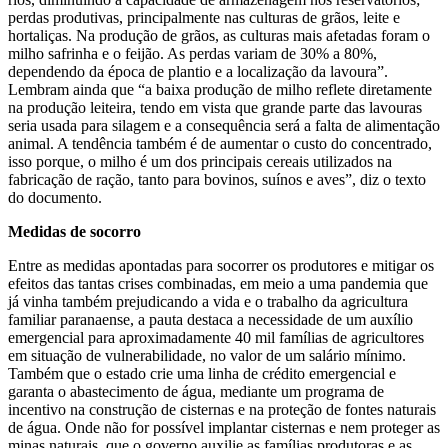
perdas produtivas, principalmente nas culturas de grãos, leite e
hortaliças. Na produção de grãos, as culturas mais afetadas foram o
milho safrinha e o feijão. As perdas variam de 30% a 80%,
dependendo da época de plantio e a localização da lavoura”.
Lembram ainda que “a baixa produção de milho reflete diretamente
na produção leiteira, tendo em vista que grande parte das lavouras
seria usada para silagem e a consequência será a falta de alimentação
animal. A tendência também é de aumentar o custo do concentrado,
isso porque, o milho é um dos principais cereais utilizados na
fabricação de ração, tanto para bovinos, suínos e aves”, diz o texto
do documento.
Medidas de socorro
Entre as medidas apontadas para socorrer os produtores e mitigar os
efeitos das tantas crises combinadas, em meio a uma pandemia que
já vinha também prejudicando a vida e o trabalho da agricultura
familiar paranaense, a pauta destaca a necessidade de um auxílio
emergencial para aproximadamente 40 mil famílias de agricultores
em situação de vulnerabilidade, no valor de um salário mínimo.
Também que o estado crie uma linha de crédito emergencial e
garanta o abastecimento de água, mediante um programa de
incentivo na construção de cisternas e na proteção de fontes naturais
de água. Onde não for possível implantar cisternas e nem proteger as
minas naturais, que o governo auxilie as famílias produtoras e as