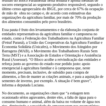
reunião do Bloco Parlamentar nesta semana e aponta medidas de
socorro emergencial ao segmento produtivo responsável, segundo o
último censo agropecuário do IBGE, por cerca de 67% da ocupação
de mão de obra no campo e, de acordo com estimativas das
organizações da agricultura familiar, por mais de 70% da produção
dos alimentos consumidos pelo povo brasileiro.
Essa pauta é fruto dos levantamentos e da elaboração conjunta de
entidades representativas da agricultura familiar e camponesa no
estado, como a Federação dos Trabalhadores na Agricultura Familiar
(Fetraf Paraná), a União das Cooperativas da Agricultura Familiar e
Economia Solidária (Unicafes), o Movimento dos Atingidos por
Barragens (MAB), o Movimento dos Trabalhadores Rurais Sem
Terra (MST) e a Associação de Estudos e Orientação e Assistência
Rural (Assesoar). “O Bloco acolhe a reivindicação das entidades e
reforça junto ao governo do estado esse pedido justo: apoio
emergencial à agricultura familiar e à camponesa que, neste
momento, precisam, inclusive, de subsídio para compra de
alimentos, a fim de manter as criações animais, e para a aquisição de
sementes de inverno, por exemplo. A situação é bem grave”,
informa a deputada Luciana.
No documento, as organizações citam que “a estiagem tem
ocasionado sérios agravantes, dentre eles, a falta de água para o
consumo humano e animal, além da baixa no volume de água nos
rios, diminuindo a capacidade de armazenagem nos reservatórios;