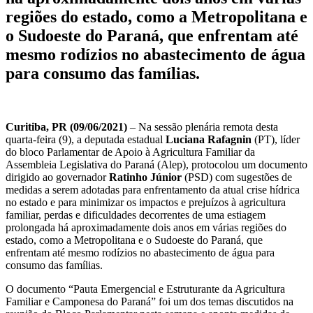
regiões do estado, como a Metropolitana e
o Sudoeste do Paraná, que enfrentam até
mesmo rodízios no abastecimento de água
para consumo das famílias.
Curitiba, PR (09/06/2021)
– Na sessão plenária remota desta
quarta-feira (9), a deputada estadual
Luciana Rafagnin
(PT), líder
do bloco Parlamentar de Apoio à Agricultura Familiar da
Assembleia Legislativa do Paraná (Alep), protocolou um documento
dirigido ao governador
Ratinho Júnior
(PSD) com sugestões de
medidas a serem adotadas para enfrentamento da atual crise hídrica
no estado e para minimizar os impactos e prejuízos à agricultura
familiar, perdas e dificuldades decorrentes de uma estiagem
prolongada há aproximadamente dois anos em várias regiões do
estado, como a Metropolitana e o Sudoeste do Paraná, que
enfrentam até mesmo rodízios no abastecimento de água para
consumo das famílias.
O documento “Pauta Emergencial e Estruturante da Agricultura
Familiar e Camponesa do Paraná” foi um dos temas discutidos na