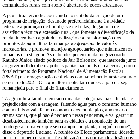
comunidades rurais com apoio à abertura de poços artesianos.
A pauta traz reivindicações ainda no sentido da criação de um
programa de irrigação, destinado preferencialmente à atividade
leiteira e à produção de hortaliças e de frutas, de garantia de
assistência técnica e extensão rural, que fomente a diversificação da
renda, incentive a agroindustrialização e a transformação dos
produtos da agricultura familiar para agregação de valor às
mercadorias, e promova manejos agropecuários que minimizem os
impactos da estiagem. As entidades pedem ainda ao governador
Ratinho Júnior, aliado político de Jair Bolsonaro, que interceda junto
ao governo federal em apoio às pautas nacionais da categoria, como:
fortalecimento do Programa Nacional de Alimentação Escolar
(PNAE) e a renegociação de dívidas com vencimento neste segundo
semestre de 2021. Os agricultores solicitam que essa parcela seja
remanejada para o final do financiamento.
“A agricultura familiar tem sido uma das categorias mais afetadas e
prejudicadas com a estiagem, faltando água para o consumo humano
e animal. Isso vai afetar a economia dos municípios, aumentar o
drama social, que já não é pequeno nessa pandemia, e vai gerar um
desabastecimento também para as cidades e a população de um
modo geral, uma vez que se o campo não planta, ninguém come”,
disse a deputada Luciana. A reunião do Bloco parlamentar, liderado
por ela, também discutiu a flexibilização nas normas de adesão dos