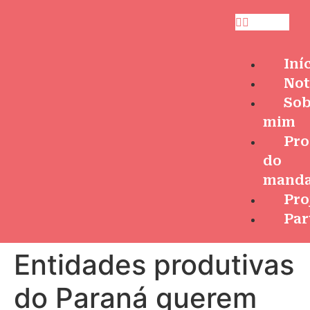
Iní
Not
Sob
mim
Pro
do
manda
Pro
Par
Entidades produtivas
do Paraná querem