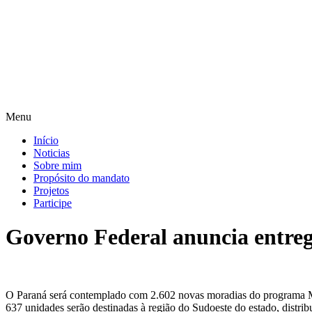
Pular
para
o
conteúdo
Menu
Início
Noticias
Sobre mim
Propósito do mandato
Projetos
Participe
Governo Federal anuncia entreg
O Paraná será contemplado com 2.602 novas moradias do programa 
637 unidades serão destinadas à região do Sudoeste do estado, distri