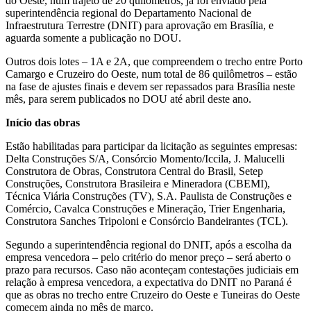
do Oeste, num trajeto de 20 quilômetros, já foi enviado pela
superintendência regional do Departamento Nacional de
Infraestrutura Terrestre (DNIT) para aprovação em Brasília, e
aguarda somente a publicação no DOU.
Outros dois lotes – 1A e 2A, que compreendem o trecho entre Porto
Camargo e Cruzeiro do Oeste, num total de 86 quilômetros – estão
na fase de ajustes finais e devem ser repassados para Brasília neste
mês, para serem publicados no DOU até abril deste ano.
Início das obras
Estão habilitadas para participar da licitação as seguintes empresas:
Delta Construções S/A, Consórcio Momento/Iccila, J. Malucelli
Construtora de Obras, Construtora Central do Brasil, Setep
Construções, Construtora Brasileira e Mineradora (CBEMI),
Técnica Viária Construções (TV), S.A. Paulista de Construções e
Comércio, Cavalca Construções e Mineração, Trier Engenharia,
Construtora Sanches Tripoloni e Consórcio Bandeirantes (TCL).
Segundo a superintendência regional do DNIT, após a escolha da
empresa vencedora – pelo critério do menor preço – será aberto o
prazo para recursos. Caso não aconteçam contestações judiciais em
relação à empresa vencedora, a expectativa do DNIT no Paraná é
que as obras no trecho entre Cruzeiro do Oeste e Tuneiras do Oeste
comecem ainda no mês de março.