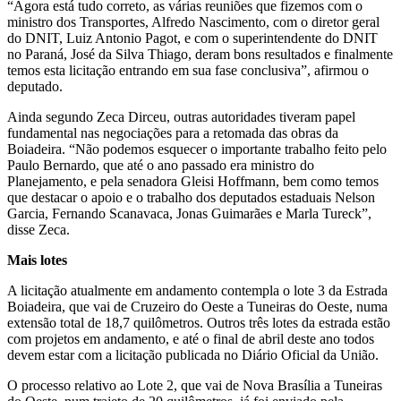
“Agora está tudo correto, as várias reuniões que fizemos com o
ministro dos Transportes, Alfredo Nascimento, com o diretor geral
do DNIT, Luiz Antonio Pagot, e com o superintendente do DNIT
no Paraná, José da Silva Thiago, deram bons resultados e finalmente
temos esta licitação entrando em sua fase conclusiva”, afirmou o
deputado.
Ainda segundo Zeca Dirceu, outras autoridades tiveram papel
fundamental nas negociações para a retomada das obras da
Boiadeira. “Não podemos esquecer o importante trabalho feito pelo
Paulo Bernardo, que até o ano passado era ministro do
Planejamento, e pela senadora Gleisi Hoffmann, bem como temos
que destacar o apoio e o trabalho dos deputados estaduais Nelson
Garcia, Fernando Scanavaca, Jonas Guimarães e Marla Tureck”,
disse Zeca.
Mais lotes
A licitação atualmente em andamento contempla o lote 3 da Estrada
Boiadeira, que vai de Cruzeiro do Oeste a Tuneiras do Oeste, numa
extensão total de 18,7 quilômetros. Outros três lotes da estrada estão
com projetos em andamento, e até o final de abril deste ano todos
devem estar com a licitação publicada no Diário Oficial da União.
O processo relativo ao Lote 2, que vai de Nova Brasília a Tuneiras