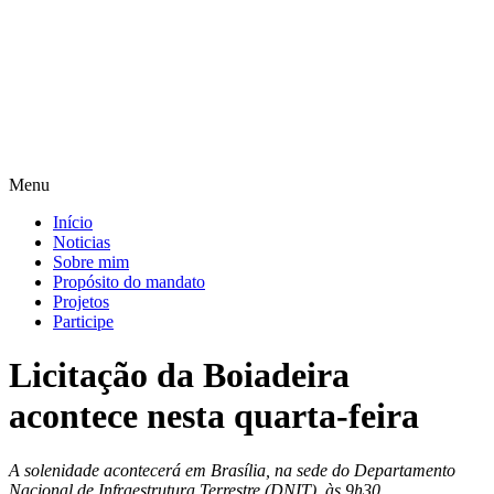
Pular
para
o
conteúdo
Menu
Início
Noticias
Sobre mim
Propósito do mandato
Projetos
Participe
Licitação da Boiadeira
acontece nesta quarta-feira
A solenidade acontecerá em Brasília, na sede do Departamento
Nacional de Infraestrutura Terrestre (DNIT), às 9h30.