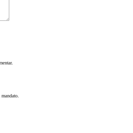
mentar.
u mandato.