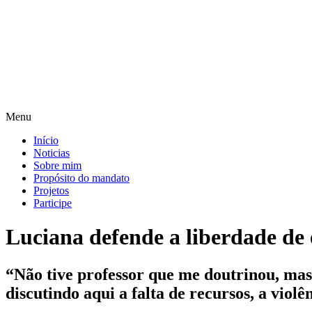
Pular
para
o
conteúdo
Menu
Início
Noticias
Sobre mim
Propósito do mandato
Projetos
Participe
Luciana defende a liberdade de 
“Não tive professor que me doutrinou, mas 
discutindo aqui a falta de recursos, a viol