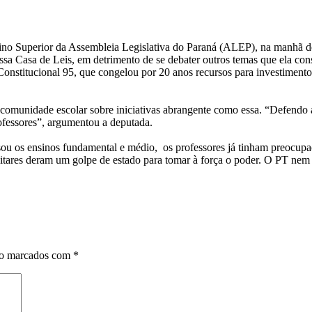
ino Superior da Assembleia Legislativa do Paraná (ALEP), na manhã de
sa Casa de Leis, em detrimento de se debater outros temas que ela cons
 Constitucional 95, que congelou por 20 anos recursos para investimen
comunidade escolar sobre iniciativas abrangente como essa. “Defendo a
professores”, argumentou a deputada.
u os ensinos fundamental e médio, os professores já tinham preocupaç
ares deram um golpe de estado para tomar à força o poder. O PT nem ex
ão marcados com
*