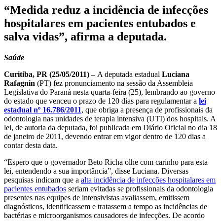
“Medida reduz a incidência de infecções
hospitalares em pacientes entubados e
salva vidas”, afirma a deputada.
Saúde
Curitiba, PR (25/05/2011) –
A deputada estadual
Luciana
Rafagnin
(PT) fez pronunciamento na sessão da Assembleia
Legislativa do Paraná nesta quarta-feira (25), lembrando ao governo
do estado que venceu o prazo de 120 dias para regulamentar a
lei
estadual nº 16.786/2011
, que obriga a presença de profissionais da
odontologia nas unidades de terapia intensiva (UTI) dos hospitais. A
lei, de autoria da deputada, foi publicada em Diário Oficial no dia 18
de janeiro de 2011, devendo entrar em vigor dentro de 120 dias a
contar desta data.
“Espero que o governador Beto Richa olhe com carinho para esta
lei, entendendo a sua importância”, disse Luciana. Diversas
pesquisas indicam que a
alta incidência de infecções hospitalares em
pacientes entubados
seriam evitadas se profissionais da odontologia
presentes nas equipes de intensivistas avaliassem, emitissem
diagnósticos, identificassem e tratassem a tempo as incidências de
bactérias e microorganismos causadores de infecções. De acordo