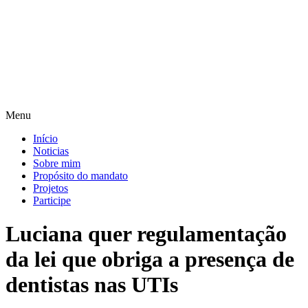
Pular
para
o
conteúdo
Menu
Início
Noticias
Sobre mim
Propósito do mandato
Projetos
Participe
Luciana quer regulamentação
da lei que obriga a presença de
dentistas nas UTIs