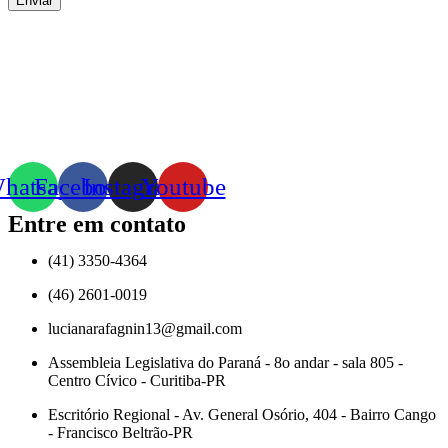
Enviar
hatsapp
Facebook
Instagram
Youtube
Entre em contato
(41) 3350-4364
(46) 2601-0019
lucianarafagnin13@gmail.com
Assembleia Legislativa do Paraná - 8o andar - sala 805 -
Centro Cívico - Curitiba-PR
Escritório Regional - Av. General Osório, 404 - Bairro Cango
- Francisco Beltrão-PR