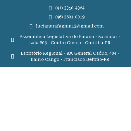
(41) 3350-4364
(46) 2601-0019
lucianarafagnin13@gmail.com
Assembleia Legislativa do Paraná - 8o andar -
sala 805 - Centro Cívico - Curitiba-PR
Escritório Regional - Av. General Osório, 404 -
Bairro Cango - Francisco Beltrão-PR