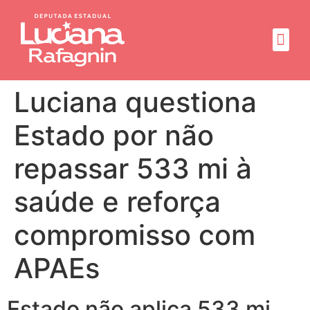
Sobre mim
Propósito do mandato
Luciana questiona
Estado por não
repassar 533 mi à
saúde e reforça
compromisso com
APAEs
Estado não aplica 533 mi