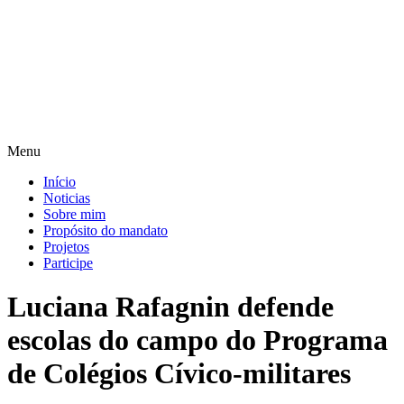
Pular
para
o
conteúdo
Menu
Início
Noticias
Sobre mim
Propósito do mandato
Projetos
Participe
Luciana Rafagnin defende
escolas do campo do Programa
de Colégios Cívico-militares