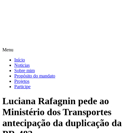
Pular
para
o
conteúdo
Menu
Início
Noticias
Sobre mim
Propósito do mandato
Projetos
Participe
Luciana Rafagnin pede ao
Ministério dos Transportes
antecipação da duplicação da