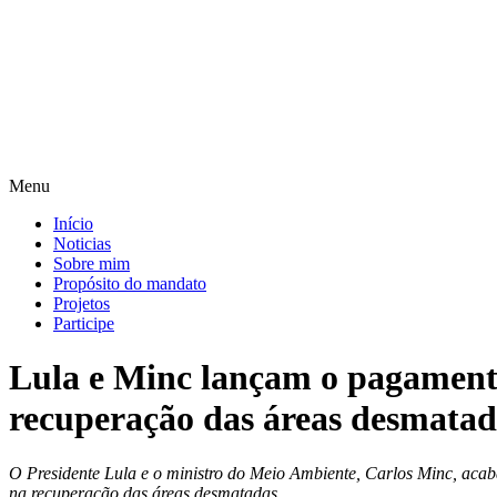
Pular
para
o
conteúdo
Menu
Início
Noticias
Sobre mim
Propósito do mandato
Projetos
Participe
Lula e Minc lançam o pagamento 
recuperação das áreas desmatad
O Presidente Lula e o ministro do Meio Ambiente, Carlos Minc, acaba
na recuperação das áreas desmatadas