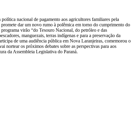
 política nacional de pagamento aos agricultores familiares pela
iar, promete dar um novo rumo à polêmica em torno do cumprimento do
 o programa virão “do Tesouro Nacional, do petróleo e das
pescadores, manguezais, terras indígenas e para a preservação da
articipa de uma audiência pública em Nova Laranjeiras, comemorou o
ai nortear os próximos debates sobre as perspectivas para aos
tura da Assembleia Legislativa do Paraná.