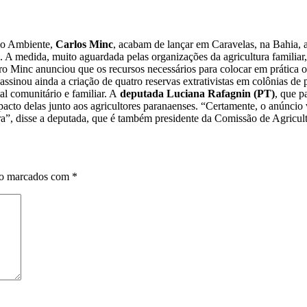
io Ambiente,
Carlos Minc
, acabam de lançar em Caravelas, na Bahia, a
s. A medida, muito aguardada pelas organizações da agricultura famil
stro Minc anunciou que os recursos necessários para colocar em prática
sinou ainda a criação de quatro reservas extrativistas em colônias de 
al comunitário e familiar. A
deputada Luciana Rafagnin (PT)
, que p
acto delas junto aos agricultores paranaenses. “Certamente, o anúncio v
eira”, disse a deputada, que é também presidente da Comissão de Agricul
ão marcados com
*