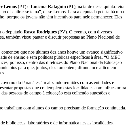
or Lemos
(PT) e
Luciana Rafagnin
(PT), na tarde desta quinta-feira
ao discutir esse tema”, disse Lemos. Para a deputada petista há uma
lho, porque os jovens não têm incentivos para nele permanecer. Eles
ou o deputado
Rasca Rodrigues
(PV). O evento, com diversos
nesa, também visou pautar e discutir propostas ao Plano Nacional de
, comentou que nos últimos dez anos houve um avanço significativo
ade de ensino e sem políticas públicas específicas à área. “O MEC
ces, por isso, dentro das diretrizes do Plano Nacional da Educação
municípios para que, juntos, eles fomentem, difundam e articulem
es.
 Governo do Paraná está realizando reuniões com as entidades e
esentar propostas que contemplem estas localidades com infraesturura
o das pessoas do campo à educação está colhendo sugestões e
 que trabalham com alunos do campo precisam de formação continuada.
bibliotecas, laboratórios e de informática nestas localidades.