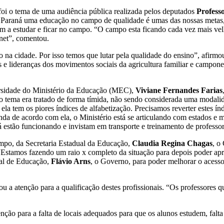
i o tema de uma audiência pública realizada pelos deputados
Profess
o Paraná uma educação no campo de qualidade é umas das nossas metas, 
vem a estudar e ficar no campo. “O campo esta ficando cada vez mais ve
rnet”, comentou.
na cidade. Por isso temos que lutar pela qualidade do ensino”, afirm
des e lideranças dos movimentos sociais da agricultura familiar e campo
ersidade do Ministério da Educação (MEC),
Viviane Fernandes Farias
o tema era tratado de forma tímida, não sendo considerada uma modalid
tem os piores índices de alfabetização. Precisamos reverter estes índi
nda de acordo com ela, o Ministério está se articulando com estados e 
á estão funcionando e invistam em transporte e treinamento de professor
po, da Secretaria Estadual da Educação,
Claudia Regina Chagas
, o
Estamos fazendo um raio x completo da situação para depois poder apr
ual de Educação,
Flávio Arns
, o Governo, para poder melhorar o acess
 a atenção para a qualificação destes profissionais. “Os professores
 para a falta de locais adequados para que os alunos estudem, falta de 