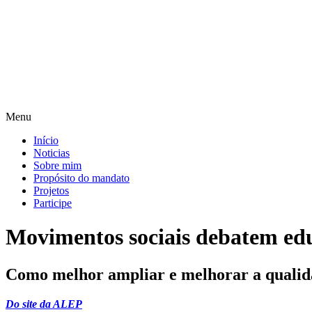
Pular
para
o
conteúdo
Menu
Início
Noticias
Sobre mim
Propósito do mandato
Projetos
Participe
Movimentos sociais debatem ed
Como melhor ampliar e melhorar a qualida
Do site da ALEP