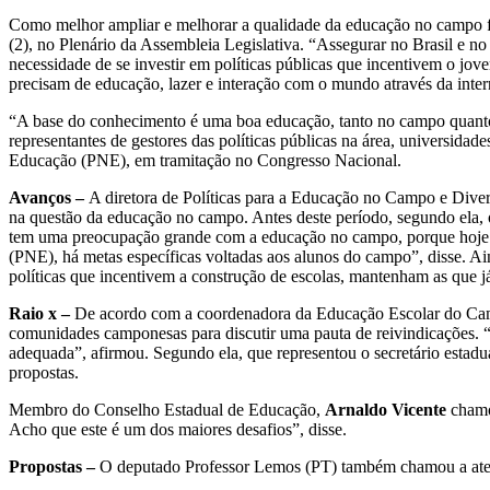
Como melhor ampliar e melhorar a qualidade da educação no campo fo
(2), no Plenário da Assembleia Legislativa. “Assegurar no Brasil e n
necessidade de se investir em políticas públicas que incentivem o jo
precisam de educação, lazer e interação com o mundo através da inte
“A base do conhecimento é uma boa educação, tanto no campo quanto 
representantes de gestores das políticas públicas na área, universida
Educação (PNE), em tramitação no Congresso Nacional.
Avanços –
A diretora de Políticas para a Educação no Campo e Div
na questão da educação no campo. Antes deste período, segundo ela, 
tem uma preocupação grande com a educação no campo, porque hoje ela 
(PNE), há metas específicas voltadas aos alunos do campo”, disse. Ai
políticas que incentivem a construção de escolas, mantenham as que j
Raio x –
De acordo com a coordenadora da Educação Escolar do Cam
comunidades camponesas para discutir uma pauta de reivindicações. “
adequada”, afirmou. Segundo ela, que representou o secretário estad
propostas.
Membro do Conselho Estadual de Educação,
Arnaldo Vicente
chamou
Acho que este é um dos maiores desafios”, disse.
Propostas –
O deputado Professor Lemos (PT) também chamou a atenção