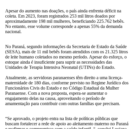
Apesar do aumento nas doações, o país ainda enfrenta déficit na
coleta. Em 2023, foram registrados 253 mil litros doados por
aproximadamente 198 mil mulheres, beneficiando 225.762 bebês.
No entanto, esse volume corresponde a apenas 55% da demanda
nacional.
No Paraná, segundo informações da Secretaria de Estado da Saúde
(SESA), mais de 11 mil bebês foram atendidos com os 21.325 litros
de leite humano coletados no mesmo período. Apesar do esforço, o
estoque ainda é insuficiente para suprir as necessidades das
Unidades de Terapia Intensiva Neonatal (UTINs) do Estado.
Atualmente, as servidoras paranaenses têm direito a uma licença-
maternidade de 180 dias, conforme previsto no Regime Jurídico dos
Funcionários Civis do Estado e no Código Estadual da Mulher
Paranaense. Com a nova proposta, espera-se aumentar o
engajamento delas na causa, aproveitando o período de
amamentação para contribuir com outras famílias que precisam.
“Se aprovado, o projeto entra na lista de políticas públicas que
buscam fortalecer a rede de apoio ao aleitamento materno no Paraná
e reafirmar o compromisso com a saúde infantil. “, conclui Luciana.