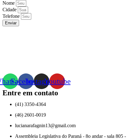
Nome
Cidade
Telefone
Enviar
hatsapp
Facebook
Instagram
Youtube
Entre em contato
(41) 3350-4364
(46) 2601-0019
lucianarafagnin13@gmail.com
Assembleia Legislativa do Paraná - 8o andar - sala 805 -