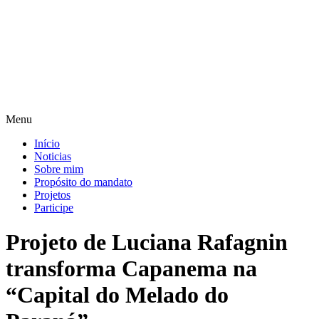
Pular
para
o
conteúdo
Menu
Início
Noticias
Sobre mim
Propósito do mandato
Projetos
Participe
Projeto de Luciana Rafagnin
transforma Capanema na
“Capital do Melado do