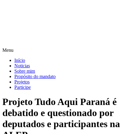
Pular
para
o
conteúdo
Menu
Início
Noticias
Sobre mim
Propósito do mandato
Projetos
Participe
Projeto Tudo Aqui Paraná é
debatido e questionado por
deputados e participantes na