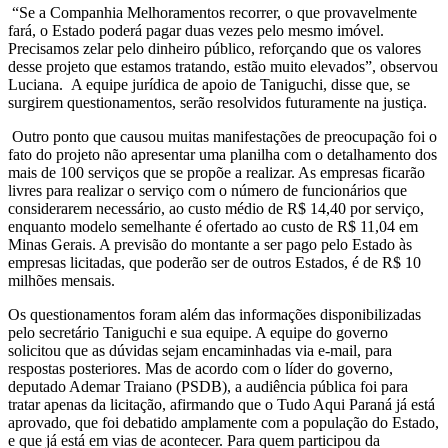
“Se a Companhia Melhoramentos recorrer, o que provavelmente
fará, o Estado poderá pagar duas vezes pelo mesmo imóvel.
Precisamos zelar pelo dinheiro público, reforçando que os valores
desse projeto que estamos tratando, estão muito elevados”, observou
Luciana. A equipe jurídica de apoio de Taniguchi, disse que, se
surgirem questionamentos, serão resolvidos futuramente na justiça.
Outro ponto que causou muitas manifestações de preocupação foi o
fato do projeto não apresentar uma planilha com o detalhamento dos
mais de 100 serviços que se propõe a realizar. As empresas ficarão
livres para realizar o serviço com o número de funcionários que
considerarem necessário, ao custo médio de R$ 14,40 por serviço,
enquanto modelo semelhante é ofertado ao custo de R$ 11,04 em
Minas Gerais. A previsão do montante a ser pago pelo Estado às
empresas licitadas, que poderão ser de outros Estados, é de R$ 10
milhões mensais.
Os questionamentos foram além das informações disponibilizadas
pelo secretário Taniguchi e sua equipe. A equipe do governo
solicitou que as dúvidas sejam encaminhadas via e-mail, para
respostas posteriores. Mas de acordo com o líder do governo,
deputado Ademar Traiano (PSDB), a audiência pública foi para
tratar apenas da licitação, afirmando que o Tudo Aqui Paraná já está
aprovado, que foi debatido amplamente com a população do Estado,
e que já está em vias de acontecer. Para quem participou da