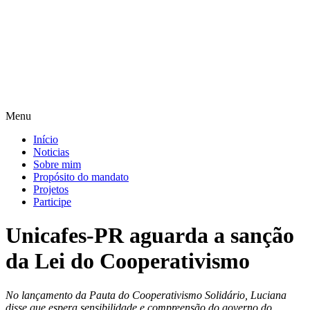
Pular
para
o
conteúdo
Menu
Início
Noticias
Sobre mim
Propósito do mandato
Projetos
Participe
Unicafes-PR aguarda a sanção
da Lei do Cooperativismo
No lançamento da Pauta do Cooperativismo Solidário, Luciana
disse que espera sensibilidade e compreensão do governo do