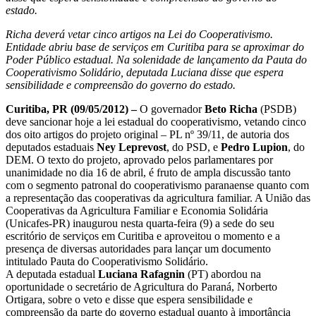
estado.
Richa deverá vetar cinco artigos na Lei do Cooperativismo.
Entidade abriu base de serviços em Curitiba para se aproximar do
Poder Público estadual. Na solenidade de lançamento da Pauta do
Cooperativismo Solidário, deputada Luciana disse que espera
sensibilidade e compreensão do governo do estado.
Curitiba, PR (09/05/2012) –
O governador
Beto Richa
(PSDB)
deve sancionar hoje a lei estadual do cooperativismo, vetando cinco
dos oito artigos do projeto original – PL nº 39/11, de autoria dos
deputados estaduais
Ney Leprevost
, do PSD, e
Pedro Lupion
, do
DEM. O texto do projeto, aprovado pelos parlamentares por
unanimidade no dia 16 de abril, é fruto de ampla discussão tanto
com o segmento patronal do cooperativismo paranaense quanto com
a representação das cooperativas da agricultura familiar. A União das
Cooperativas da Agricultura Familiar e Economia Solidária
(Unicafes-PR) inaugurou nesta quarta-feira (9) a sede do seu
escritório de serviços em Curitiba e aproveitou o momento e a
presença de diversas autoridades para lançar um documento
intitulado Pauta do Cooperativismo Solidário.
A deputada estadual
Luciana Rafagnin
(PT) abordou na
oportunidade o secretário de Agricultura do Paraná, Norberto
Ortigara, sobre o veto e disse que espera sensibilidade e
compreensão da parte do governo estadual quanto à importância