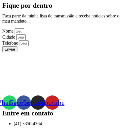
Fique por dentro
Faça parte da minha lista de transmissão e receba notícias sobre o
meu mandato.
Nome
Cidade
Telefone
Enviar
hatsapp
Facebook
Instagram
Youtube
Entre em contato
(41) 3350-4364