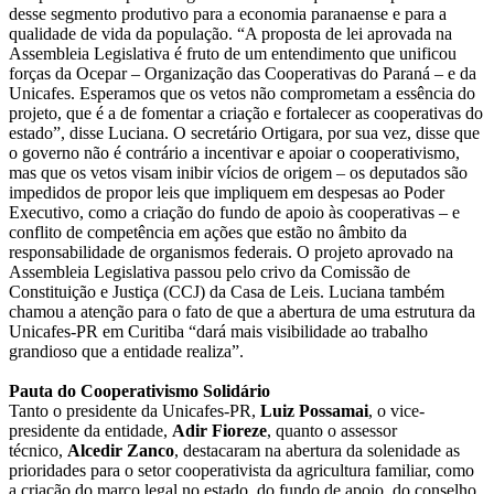
desse segmento produtivo para a economia paranaense e para a
qualidade de vida da população. “A proposta de lei aprovada na
Assembleia Legislativa é fruto de um entendimento que unificou
forças da Ocepar – Organização das Cooperativas do Paraná – e da
Unicafes. Esperamos que os vetos não comprometam a essência do
projeto, que é a de fomentar a criação e fortalecer as cooperativas do
estado”, disse Luciana. O secretário Ortigara, por sua vez, disse que
o governo não é contrário a incentivar e apoiar o cooperativismo,
mas que os vetos visam inibir vícios de origem – os deputados são
impedidos de propor leis que impliquem em despesas ao Poder
Executivo, como a criação do fundo de apoio às cooperativas – e
conflito de competência em ações que estão no âmbito da
responsabilidade de organismos federais. O projeto aprovado na
Assembleia Legislativa passou pelo crivo da Comissão de
Constituição e Justiça (CCJ) da Casa de Leis. Luciana também
chamou a atenção para o fato de que a abertura de uma estrutura da
Unicafes-PR em Curitiba “dará mais visibilidade ao trabalho
grandioso que a entidade realiza”.
Pauta do Cooperativismo Solidário
Tanto o presidente da Unicafes-PR,
Luiz Possamai
, o vice-
presidente da entidade,
Adir Fioreze
, quanto o assessor
técnico,
Alcedir Zanco
, destacaram na abertura da solenidade as
prioridades para o setor cooperativista da agricultura familiar, como
a criação do marco legal no estado, do fundo de apoio, do conselho