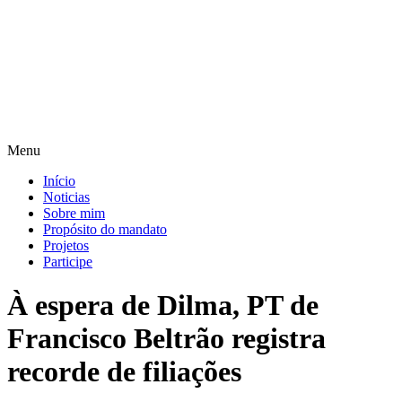
Pular
para
o
conteúdo
Menu
Início
Noticias
Sobre mim
Propósito do mandato
Projetos
Participe
À espera de Dilma, PT de
Francisco Beltrão registra
recorde de filiações