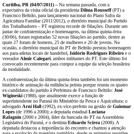
Curitiba, PR (04/07/2011) –
Na semana passada, com a
expectativa da visita oficial da presidenta
Dilma Rousseff
(PT) a
Francisco Beltrão, para lançamento nacional do Plano Safra da
Agricultura Familiar (2011/2012), o diretório municipal do Partido
dos Trabalhadores – PT registrou recorde de filiações. Durante um
jantar de confraternização e homenagens, na última quinta-feira
(30/06), foram registradas 52 novas filiações ao partido, dentre as
quais 27 foram de homens, 25 de mulheres e 20 de jovens. Na
ocasião, o diretório municipal do PT de Beltrão prestou homenagem
aos para-atletas locais de handebol,
Isidório Rodrigues Ribeiro
e o
vereador
Almir Calegari
, ambos militantes do PT. Este último foi
convocado recentemente para compor a equipe da seleção brasileira
da modalidade.
A confraternização da última quinta-feira também foi um momento
histórico de animação da militância petista porque reuniu os quatro
ex-candidatos do partido à Prefeitura de Francisco Beltrão:
José
Wigineski
(1988), que atualmente exerce a função de
superintendente no Paraná do Ministério da Pesca e Aquicultura; o
advogado
Arni Hall
(1992), ex-vice-prefeito na gestão de
Guiomar
Lopes
(de 1996 a 2000); a deputada estadual
Luciana
Rafagnin
(2000 e 2004), líder da bancada do PT na Assembleia
Legislativa do Paraná, e o dentista
Eduardo Scirea
(2008). A
deputada destacou a importância do encontro e chamou a atenção
para a evolução da trajetória partidária, desde as primeiras reuniões