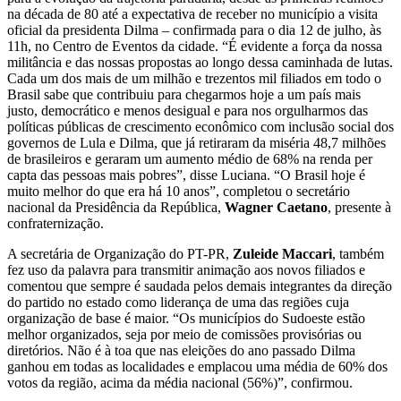
na década de 80 até a expectativa de receber no município a visita
oficial da presidenta Dilma – confirmada para o dia 12 de julho, às
11h, no Centro de Eventos da cidade. “É evidente a força da nossa
militância e das nossas propostas ao longo dessa caminhada de lutas.
Cada um dos mais de um milhão e trezentos mil filiados em todo o
Brasil sabe que contribuiu para chegarmos hoje a um país mais
justo, democrático e menos desigual e para nos orgulharmos das
políticas públicas de crescimento econômico com inclusão social dos
governos de Lula e Dilma, que já retiraram da miséria 48,7 milhões
de brasileiros e geraram um aumento médio de 68% na renda per
capta das pessoas mais pobres”, disse Luciana. “O Brasil hoje é
muito melhor do que era há 10 anos”, completou o secretário
nacional da Presidência da República,
Wagner Caetano
, presente à
confraternização.
A secretária de Organização do PT-PR,
Zuleide Maccari
, também
fez uso da palavra para transmitir animação aos novos filiados e
comentou que sempre é saudada pelos demais integrantes da direção
do partido no estado como liderança de uma das regiões cuja
organização de base é maior. “Os municípios do Sudoeste estão
melhor organizados, seja por meio de comissões provisórias ou
diretórios. Não é à toa que nas eleições do ano passado Dilma
ganhou em todas as localidades e emplacou uma média de 60% dos
votos da região, acima da média nacional (56%)”, confirmou.