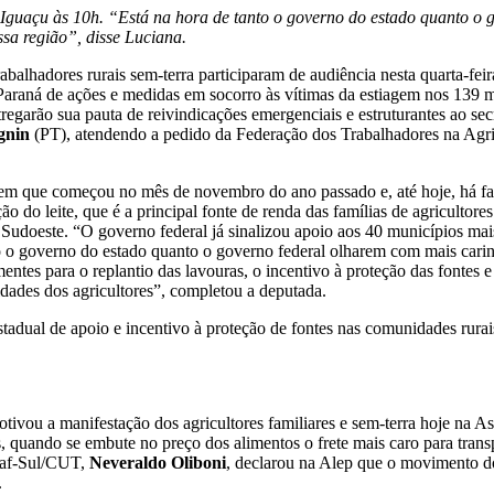
 Iguaçu às 10h. “Está na hora de tanto o governo do estado quanto o
ssa região”, disse Luciana.
rabalhadores rurais sem-terra participaram de audiência nesta quarta-f
 Paraná de ações e medidas em socorro às vítimas da estiagem nos 139 
regarão sua pauta de reivindicações emergenciais e estruturantes ao se
gnin
(PT), atendendo a pedido da Federação dos Trabalhadores na Agri
m que começou no mês de novembro do ano passado e, até hoje, há fam
ão do leite, que é a principal fonte de renda das famílias de agriculto
 Sudoeste. “O governo federal já sinalizou apoio aos 40 municípios ma
o governo do estado quanto o governo federal olharem com mais carinho
mentes para o replantio das lavouras, o incentivo à proteção das fonte
sidades dos agricultores”, completou a deputada.
tadual de apoio e incentivo à proteção de fontes nas comunidades rura
ivou a manifestação dos agricultores familiares e sem-terra hoje na A
, quando se embute no preço dos alimentos o frete mais caro para trans
traf-Sul/CUT,
Neveraldo Oliboni
, declarou na Alep que o movimento d
.