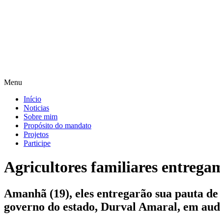
Pular
para
o
conteúdo
Menu
Início
Noticias
Sobre mim
Propósito do mandato
Projetos
Participe
Agricultores familiares entrega
Amanhã (19), eles entregarão sua pauta de 
governo do estado, Durval Amaral, em aud