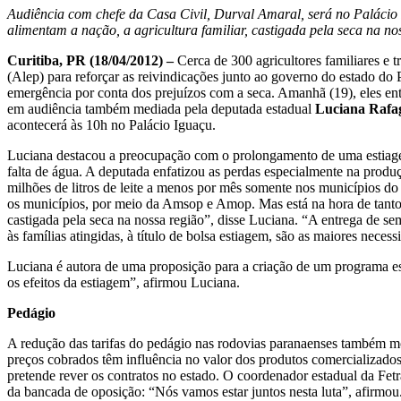
Audiência com chefe da Casa Civil, Durval Amaral, será no Palácio
alimentam a nação, a agricultura familiar, castigada pela seca na no
Curitiba, PR (18/04/2012) –
Cerca de 300 agricultores familiares e t
(Alep) para reforçar as reivindicações junto ao governo do estado do
emergência por conta dos prejuízos com a seca. Amanhã (19), eles ent
em audiência também mediada pela deputada estadual
Luciana Rafa
acontecerá às 10h no Palácio Iguaçu.
Luciana destacou a preocupação com o prolongamento de uma estiage
falta de água. A deputada enfatizou as perdas especialmente na produç
milhões de litros de leite a menos por mês somente nos municípios do
os municípios, por meio da Amsop e Amop. Mas está na hora de tanto 
castigada pela seca na nossa região”, disse Luciana. “A entrega de se
às famílias atingidas, à título de bolsa estiagem, são as maiores neces
Luciana é autora de uma proposição para a criação de um programa es
os efeitos da estiagem”, afirmou Luciana.
Pedágio
A redução das tarifas do pedágio nas rodovias paranaenses também mot
preços cobrados têm influência no valor dos produtos comercializados
pretende rever os contratos no estado. O coordenador estadual da Fe
da bancada de oposição: “Nós vamos estar juntos nesta luta”, afirmou