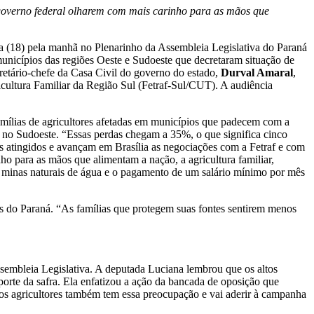
 governo federal olharem com mais carinho para as mãos que
eira (18) pela manhã no Plenarinho da Assembleia Legislativa do Paraná
municípios das regiões Oeste e Sudoeste que decretaram situação de
cretário-chefe da Casa Civil do governo do estado,
Durval Amaral
,
cultura Familiar da Região Sul (Fetraf-Sul/CUT). A audiência
ílias de agricultores afetadas em municípios que padecem com a
res no Sudoeste. “Essas perdas chegam a 35%, o que significa cinco
is atingidos e avançam em Brasília as negociações com a Fetraf e com
 para as mãos que alimentam a nação, a agricultura familiar,
s e minas naturais de água e o pagamento de um salário mínimo por mês
is do Paraná. “As famílias que protegem suas fontes sentirem menos
ssembleia Legislativa. A deputada Luciana lembrou que os altos
porte da safra. Ela enfatizou a ação da bancada de oposição que
os agricultores também tem essa preocupação e vai aderir à campanha