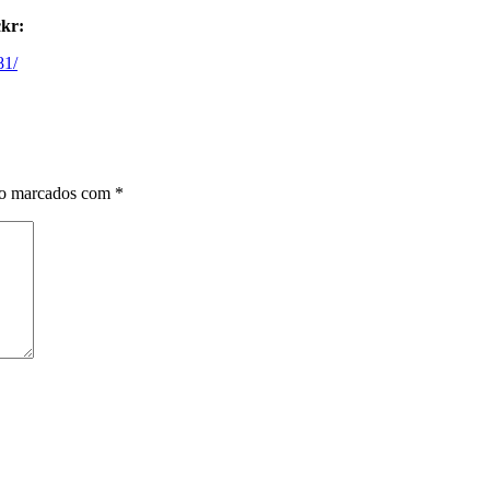
ckr:
81/
ão marcados com
*