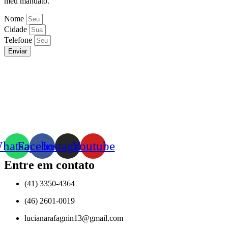
meu mandato.
Nome
Cidade
Telefone
Enviar
hatsapp
Facebook
Instagram
Youtube
Entre em contato
(41) 3350-4364
(46) 2601-0019
lucianarafagnin13@gmail.com