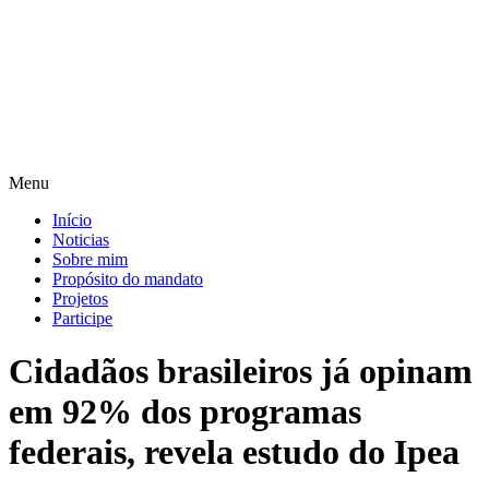
Pular
para
o
conteúdo
Menu
Início
Noticias
Sobre mim
Propósito do mandato
Projetos
Participe
Cidadãos brasileiros já opinam
em 92% dos programas
federais, revela estudo do Ipea