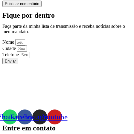
Fique por dentro
Faça parte da minha lista de transmissão e receba notícias sobre o
meu mandato.
Nome
Cidade
Telefone
Enviar
hatsapp
Facebook
Instagram
Youtube
Entre em contato