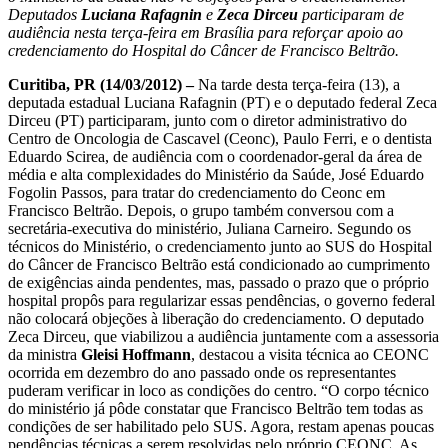
Deputados
Luciana Rafagnin
e
Zeca Dirceu
participaram de
audiência nesta terça-feira em Brasília para reforçar apoio ao
credenciamento do Hospital do Câncer de Francisco Beltrão.
Curitiba, PR (14/03/2012) –
Na tarde desta terça-feira (13), a
deputada estadual Luciana Rafagnin (PT) e o deputado federal Zeca
Dirceu (PT) participaram, junto com o diretor administrativo do
Centro de Oncologia de Cascavel (Ceonc), Paulo Ferri, e o dentista
Eduardo Scirea, de audiência com o coordenador-geral da área de
média e alta complexidades do Ministério da Saúde, José Eduardo
Fogolin Passos, para tratar do credenciamento do Ceonc em
Francisco Beltrão. Depois, o grupo também conversou com a
secretária-executiva do ministério, Juliana Carneiro. Segundo os
técnicos do Ministério, o credenciamento junto ao SUS do Hospital
do Câncer de Francisco Beltrão está condicionado ao cumprimento
de exigências ainda pendentes, mas, passado o prazo que o próprio
hospital propôs para regularizar essas pendências, o governo federal
não colocará objeções à liberação do credenciamento. O deputado
Zeca Dirceu, que viabilizou a audiência juntamente com a assessoria
da ministra
Gleisi Hoffmann
, destacou a visita técnica ao CEONC
ocorrida em dezembro do ano passado onde os representantes
puderam verificar in loco as condições do centro. “O corpo técnico
do ministério já pôde constatar que Francisco Beltrão tem todas as
condições de ser habilitado pelo SUS. Agora, restam apenas poucas
pendências técnicas a serem resolvidas pelo próprio CEONC. As