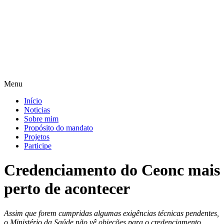
Pular
para
o
conteúdo
Menu
Início
Noticias
Sobre mim
Propósito do mandato
Projetos
Participe
Credenciamento do Ceonc mais
perto de acontecer
Assim que forem cumpridas algumas exigências técnicas pendentes,
o Ministério da Saúde não vê objeções para o credenciamento.