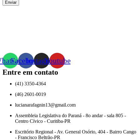
Enviar
hatsapp
Facebook
Instagram
Youtube
Entre em contato
(41) 3350-4364
(46) 2601-0019
lucianarafagnin13@gmail.com
Assembleia Legislativa do Paraná - 8o andar - sala 805 -
Centro Cívico - Curitiba-PR
Escritório Regional - Av. General Osório, 404 - Bairro Cango
- Francisco Beltrão-PR