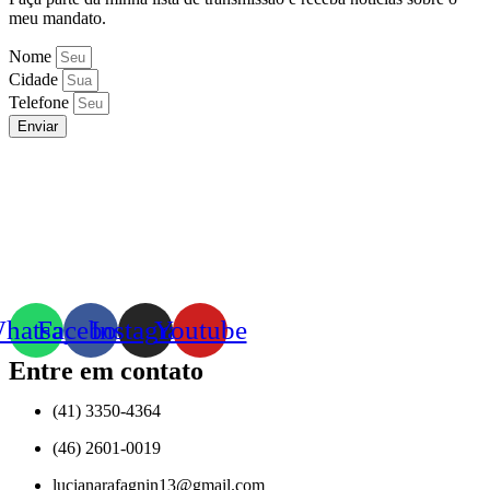
meu mandato.
Nome
Cidade
Telefone
Enviar
hatsapp
Facebook
Instagram
Youtube
Entre em contato
(41) 3350-4364
(46) 2601-0019
lucianarafagnin13@gmail.com