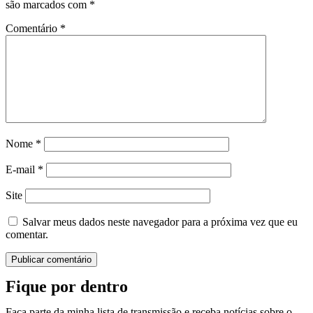
são marcados com
*
Comentário
*
Nome
*
E-mail
*
Site
Salvar meus dados neste navegador para a próxima vez que eu
comentar.
Fique por dentro
Faça parte da minha lista de transmissão e receba notícias sobre o