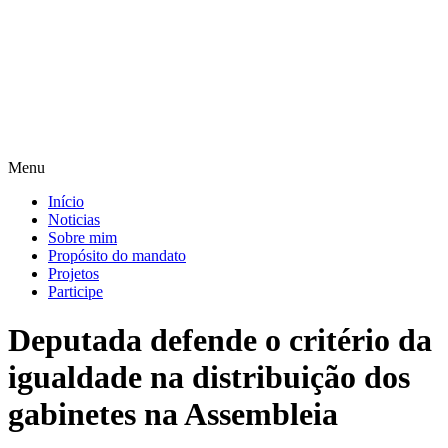
Pular
para
o
conteúdo
Menu
Início
Noticias
Sobre mim
Propósito do mandato
Projetos
Participe
Deputada defende o critério da
igualdade na distribuição dos
gabinetes na Assembleia