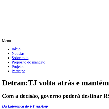
Pular
para
o
conteúdo
Menu
Início
Noticias
Sobre mim
Propósito do mandato
Projetos
Participe
Detran:TJ volta atrás e mantém
Com a decisão, governo poderá destinar R
Da Liderança do PT na Alep