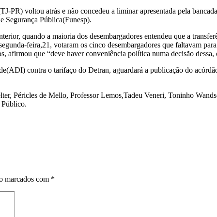
(TJ-PR) voltou atrás e não concedeu a liminar apresentada pela bancada
e Segurança Pública(Funesp).
terior, quando a maioria dos desembargadores entendeu que a transferê
ta segunda-feira,21, votaram os cinco desembargadores que faltavam par
s, afirmou que “deve haver conveniência política numa decisão dessa, e
(ADI) contra o tarifaço do Detran, aguardará a publicação do acórdão no
lter, Péricles de Mello, Professor Lemos,Tadeu Veneri, Toninho Wand
 Público.
ão marcados com
*