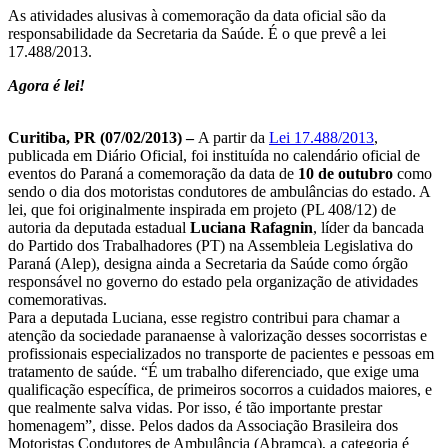
As atividades alusivas à comemoração da data oficial são da
responsabilidade da Secretaria da Saúde. É o que prevê a lei
17.488/2013.
Agora é lei!
Curitiba, PR (07/02/2013) –
A partir da
Lei 17.488/2013
,
publicada em Diário Oficial, foi instituída no calendário oficial de
eventos do Paraná a comemoração da data de
10 de outubro
como
sendo o dia dos motoristas condutores de ambulâncias do estado. A
lei, que foi originalmente inspirada em projeto (PL 408/12) de
autoria da deputada estadual
Luciana Rafagnin
, líder da bancada
do Partido dos Trabalhadores (PT) na Assembleia Legislativa do
Paraná (Alep), designa ainda a Secretaria da Saúde como órgão
responsável no governo do estado pela organização de atividades
comemorativas.
Para a deputada Luciana, esse registro contribui para chamar a
atenção da sociedade paranaense à valorização desses socorristas e
profissionais especializados no transporte de pacientes e pessoas em
tratamento de saúde. “É um trabalho diferenciado, que exige uma
qualificação específica, de primeiros socorros a cuidados maiores, e
que realmente salva vidas. Por isso, é tão importante prestar
homenagem”, disse. Pelos dados da Associação Brasileira dos
Motoristas Condutores de Ambulância (Abramca), a categoria é