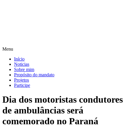
Pular
para
o
conteúdo
Menu
Início
Noticias
Sobre mim
Propósito do mandato
Projetos
Participe
Dia dos motoristas condutores
de ambulâncias será
comemorado no Paraná