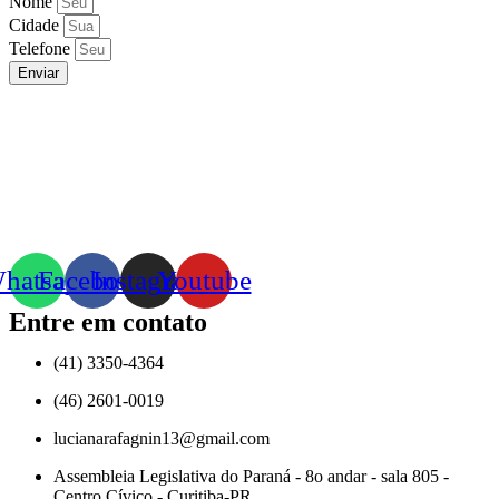
Nome
Cidade
Telefone
Enviar
hatsapp
Facebook
Instagram
Youtube
Entre em contato
(41) 3350-4364
(46) 2601-0019
lucianarafagnin13@gmail.com
Assembleia Legislativa do Paraná - 8o andar - sala 805 -
Centro Cívico - Curitiba-PR