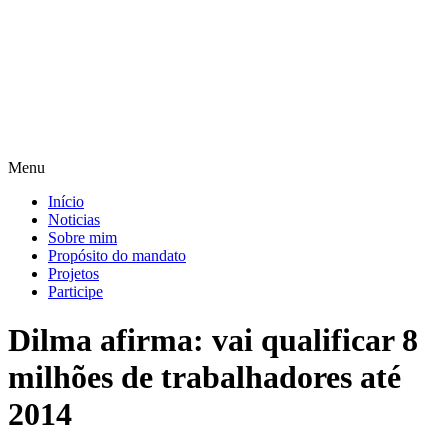
Pular
para
o
conteúdo
Menu
Início
Noticias
Sobre mim
Propósito do mandato
Projetos
Participe
Dilma afirma: vai qualificar 8
milhões de trabalhadores até
2014