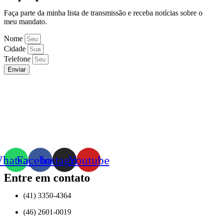
Faça parte da minha lista de transmissão e receba notícias sobre o
meu mandato.
Nome
Cidade
Telefone
Enviar
hatsapp
Facebook
Instagram
Youtube
Entre em contato
(41) 3350-4364
(46) 2601-0019