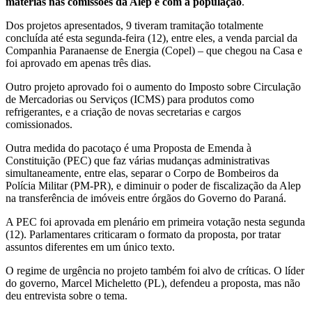
matérias nas comissões da Alep e com a população
.
Dos projetos apresentados, 9 tiveram tramitação totalmente
concluída até esta segunda-feira (12), entre eles, a venda parcial da
Companhia Paranaense de Energia (Copel) – que chegou na Casa e
foi aprovado em apenas três dias.
Outro projeto aprovado foi o aumento do Imposto sobre Circulação
de Mercadorias ou Serviços (ICMS) para produtos como
refrigerantes, e a criação de novas secretarias e cargos
comissionados.
Outra medida do pacotaço é uma Proposta de Emenda à
Constituição (PEC) que faz várias mudanças administrativas
simultaneamente, entre elas, separar o Corpo de Bombeiros da
Polícia Militar (PM-PR), e diminuir o poder de fiscalização da Alep
na transferência de imóveis entre órgãos do Governo do Paraná.
A PEC foi aprovada em plenário em primeira votação nesta segunda
(12). Parlamentares criticaram o formato da proposta, por tratar
assuntos diferentes em um único texto.
O regime de urgência no projeto também foi alvo de críticas. O líder
do governo, Marcel Micheletto (PL), defendeu a proposta, mas não
deu entrevista sobre o tema.