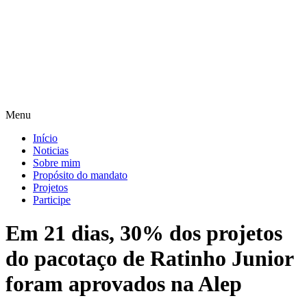
Pular
para
o
conteúdo
Menu
Início
Noticias
Sobre mim
Propósito do mandato
Projetos
Participe
Em 21 dias, 30% dos projetos
do pacotaço de Ratinho Junior
foram aprovados na Alep