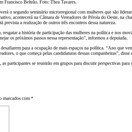
em Francisco Beltrão. Foto: Thea Tavares.
erá o segundo seminário microrregional com mulheres que são lideranç
ativo, acontecerá na Câmara de Vereadores de Pérola do Oeste, na cham
 prevista a realização de outros três encontros dessa natureza.
 resgatar a história de participação das mulheres na política e nos mov
nejar os próximos passos nessa representação”, informou a deputada.
 desafiarem para a ocupação de mais espaços na política. “Ano que ve
adores, o que começa pelas candidaturas dessas companheiras”, disse e
a, as participantes se reunirão em grupos para discutir perspectivas par
ão marcados com
*