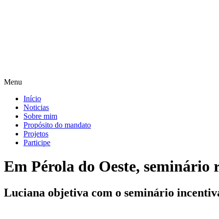
Pular
para
o
conteúdo
Menu
Início
Noticias
Sobre mim
Propósito do mandato
Projetos
Participe
Em Pérola do Oeste, seminário r
Luciana objetiva com o seminário incentiva