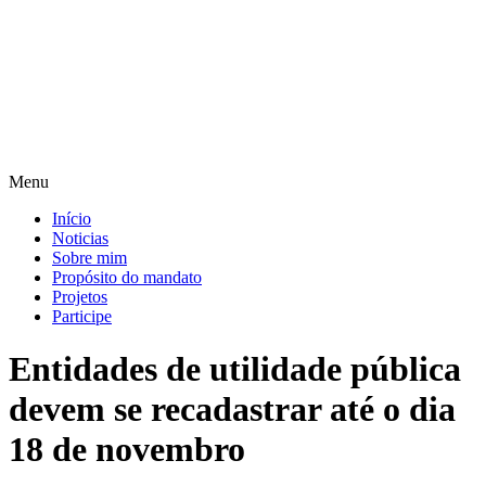
Pular
para
o
conteúdo
Menu
Início
Noticias
Sobre mim
Propósito do mandato
Projetos
Participe
Entidades de utilidade pública
devem se recadastrar até o dia
18 de novembro