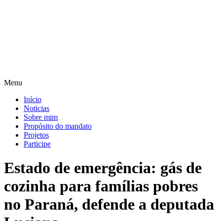
Pular
para
o
conteúdo
Menu
Início
Noticias
Sobre mim
Propósito do mandato
Projetos
Participe
Estado de emergência: gás de
cozinha para famílias pobres
no Paraná, defende a deputada