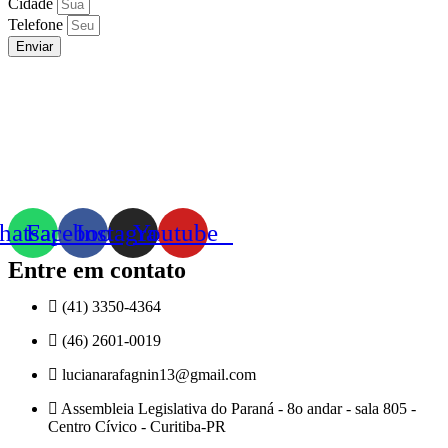
Cidade
Telefone
Enviar
atsapp
Facebook
Instagram
Youtube
Entre em contato
(41) 3350-4364
(46) 2601-0019
lucianarafagnin13@gmail.com
Assembleia Legislativa do Paraná - 8o andar - sala 805 -
Centro Cívico - Curitiba-PR