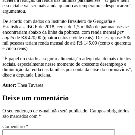
acelera a redução da renda das famílias paranaenses. “O gás é item
essencial e vai ser mais ainda quando as temperaturas despencarem”,
argumentou.
De acordo com dados do Instituto Brasileiro de Geografia e
Estatística – IBGE de 2018, cerca de 1,5 milhão de paranaenses se
encontrariam abaixo da linha da pobreza, com renda mensal
per
capita
de R$ 420,00 (quatrocentos e vinte reais). Destes, quase 306
mil pessoas teriam renda mensal de até R$ 145,00 (cento e quarenta
e cinco reais).
“É papel do estado assegurar alimentação adequada, demais direitos
sociais, especialmente nesse momento de crescente desemprego e
diminuição da renda das famílias por conta da crise do coronavírus”,
disse a deputada Luciana.
Autor:
Thea Tavares
Deixe um comentário
O seu endereço de e-mail não será publicado.
Campos obrigatórios
são marcados com
*
Comentário
*