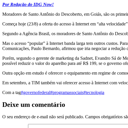
Por Redação do IDG Now!
Moradores de Santo Antônio do Descoberto, em Goiás, são os primeir
Começa hoje (23/8) a oferta do acesso à Internet em “alta velocidad
Segundo a Agência Brasil, os moradores de Santo Antônio do Descobert
Mas o acesso “popular” à Internet banda larga tem outros custos. Para
Comunicações, Paulo Bernardo, afirmou que iria negociar a redução
Porém, segundo o gerente de marketing da Sadnet, Evandro Sá de Mene
possível reduzir o valor do aparelho para até R$ 199, se o governo ofe
Outra opção em estudo é oferecer o equipamento em regime de comoda
Em setembro, a TIM também vai oferecer acesso à Internet com velo
Com a tag
#governofederal
#programassociais
#tecnologia
Deixe um comentário
O seu endereço de e-mail não será publicado.
Campos obrigatórios s