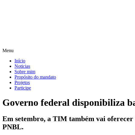
Pular
para
o
conteúdo
Menu
Início
Noticias
Sobre mim
Propósito do mandato
Projetos
Participe
Governo federal disponibiliza b
Em setembro, a TIM também vai oferecer a
PNBL.