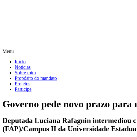
Pular
para
o
conteúdo
Menu
Início
Noticias
Sobre mim
Propósito do mandato
Projetos
Participe
Governo pede novo prazo para 
Deputada Luciana Rafagnin intermediou c
(FAP)/Campus II da Universidade Estadual