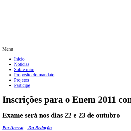
Pular
para
o
conteúdo
Menu
Início
Noticias
Sobre mim
Propósito do mandato
Projetos
Participe
Inscrições para o Enem 2011 co
Exame será nos dias 22 e 23 de outubro
Por Acessa
–
Da Redação