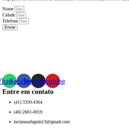
Nome
Cidade
Telefone
Enviar
hatsapp
Facebook
Instagram
Youtube
Entre em contato
(41) 3350-4364
(46) 2601-0019
lucianarafagnin13@gmail.com