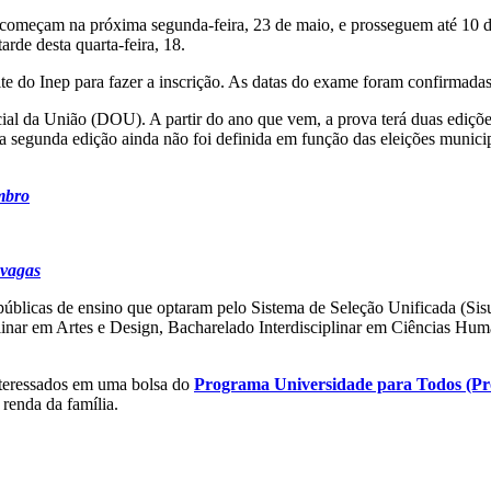
começam na próxima segunda-feira, 23 de maio, e prosseguem até 10 d
arde desta quarta-feira, 18.
ite do Inep para fazer a inscrição. As datas do exame foram confirmadas
icial da União (DOU). A partir do ano que vem, a prova terá duas ediçõ
a da segunda edição ainda não foi definida em função das eleições mun
mbro
 vagas
públicas de ensino que optaram pelo Sistema de Seleção Unificada (Sis
plinar em Artes e Design, Bacharelado Interdisciplinar em Ciências Hu
nteressados em uma bolsa do
Programa Universidade para Todos (Pr
renda da família.