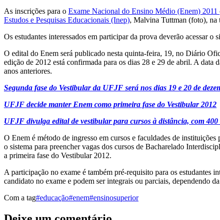
As inscrições para o
Exame Nacional do Ensino Médio (Enem) 2011
Estudos e Pesquisas Educacionais (Inep)
, Malvina Tuttman (foto), na t
Os estudantes interessados em participar da prova deverão acessar o s
O edital do Enem será publicado nesta quinta-feira, 19, no Diário Of
edição de 2012 está confirmada para os dias 28 e 29 de abril. A dat
anos anteriores.
Segunda fase do Vestibular da UFJF será nos dias 19 e 20 de deze
UFJF decide manter Enem como primeira fase do Vestibular 2012
UFJF divulga edital de vestibular para cursos à distância, com 400
O Enem é método de ingresso em cursos e faculdades de instituições 
o sistema para preencher vagas dos cursos de Bacharelado Interdisci
a primeira fase do Vestibular 2012.
A participação no exame é também pré-requisito para os estudantes i
candidato no exame e podem ser integrais ou parciais, dependendo da 
Com a tag
#educação
#enem
#ensinosuperior
Deixe um comentário