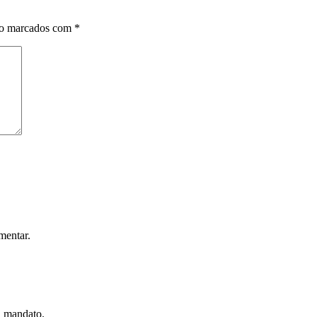
ão marcados com
*
mentar.
u mandato.