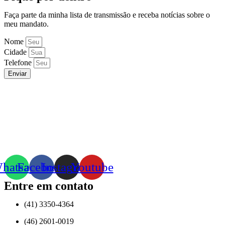
Faça parte da minha lista de transmissão e receba notícias sobre o
meu mandato.
Nome
Cidade
Telefone
Enviar
hatsapp
Facebook
Instagram
Youtube
Entre em contato
(41) 3350-4364
(46) 2601-0019