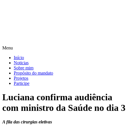
Pular
para
o
conteúdo
Menu
Início
Noticias
Sobre mim
Propósito do mandato
Projetos
Participe
Luciana confirma audiência
com ministro da Saúde no dia 3
A fila das cirurgias eletivas