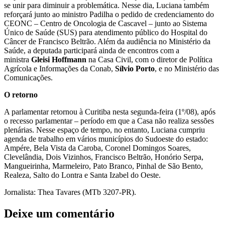
se unir para diminuir a problemática. Nesse dia, Luciana também
reforçará junto ao ministro Padilha o pedido de credenciamento do
CEONC – Centro de Oncologia de Cascavel – junto ao Sistema
Único de Saúde (SUS) para atendimento público do Hospital do
Câncer de Francisco Beltrão. Além da audiência no Ministério da
Saúde, a deputada participará ainda de encontros com a
ministra
Gleisi Hoffmann
na Casa Civil, com o diretor de Política
Agrícola e Informações da Conab,
Sílvio Porto
, e no Ministério das
Comunicações.
O retorno
A parlamentar retornou à Curitiba nesta segunda-feira (1º/08), após
o recesso parlamentar – período em que a Casa não realiza sessões
plenárias. Nesse espaço de tempo, no entanto, Luciana cumpriu
agenda de trabalho em vários municípios do Sudoeste do estado:
Ampére, Bela Vista da Caroba, Coronel Domingos Soares,
Clevelândia, Dois Vizinhos, Francisco Beltrão, Honório Serpa,
Mangueirinha, Marmeleiro, Pato Branco, Pinhal de São Bento,
Realeza, Salto do Lontra e Santa Izabel do Oeste.
Jornalista: Thea Tavares (MTb 3207-PR).
Deixe um comentário