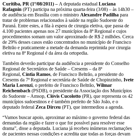
Curitiba, PR (1º/08/2011) –
A deputada estadual
Luciana
Rafagnin
(PT) participa na próxima quarta-feira (3/08) – às 14h30 –
de audiência em Brasília com o ministro
Alexandre Padilha
para
tratar de problemas relacionados à saúde na região Sudoeste do
Paraná. Entre estes, a fila à espera de cirurgia eletiva, que passa de
4.100 pacientes apenas nos 27 municípios da 8ª Regional e cujos
procedimentos somam um valor aproximado de R$ 2 milhões. Cerca
de 29% desses casos estão concentrados no município de Francisco
Beltrão e praticamente a metade da demanda reprimida por cirurgia
eletiva na 8ª Regional é da área da ortopedia.
Também deverão participar da audiência a presidente do Conselho
Regional de Secretários de Saúde – Cresems – da 8ª
Regional,
Cíntia Ramos
, de Francisco Beltrão, a presidente do
Cresems da 7ª Regional e secretária de Saúde de Chopinzinho,
Ivete
Maria Lorenzi
, o prefeito de Francisco Beltrão,
Wilmar
Reichembach
(PSDB), o presidente da Associação dos Municípios
do Sudoeste – Amsop,
Clóvis Cucolotto
(PR), que representa os 42
municípios sudoestinos e é também prefeito de São João, e o
deputado federal
Zeca Dirceu
(PT), que intermediou a agenda.
“Vamos buscar apoio, aproximar ao máximo o governo federal das
demandas da região e fazer o que for possível para resolver esse
drama”, disse a deputada. Luciana já recebeu inúmeras reclamações
de pacientes nessas condições e acredita que todas as forças devam