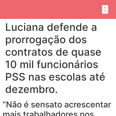
Sobre mim
Propósito do mandato
Luciana defende a
prorrogação dos
contratos de quase
10 mil funcionários
PSS nas escolas até
dezembro.
“Não é sensato acrescentar
mais trabalhadores nos