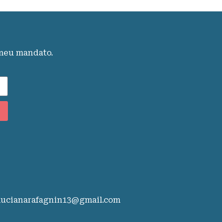
 meu mandato.
lucianarafagnin13@gmail.com