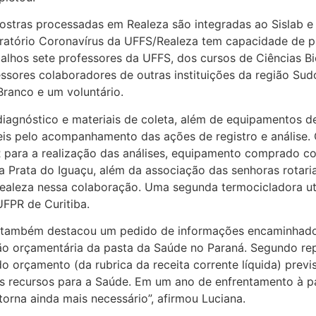
ostras processadas em Realeza são integradas ao Sislab e
boratório Coronavírus da UFFS/Realeza tem capacidade de p
abalhos sete professores da UFFS, dos cursos de Ciências Bi
fessores colaboradores de outras instituições da região Su
Branco e um voluntário.
diagnóstico e materiais de coleta, além de equipamentos de
eis pelo acompanhamento das ações de registro e análise. 
 para a realização das análises, equipamento comprado c
a Prata do Iguaçu, além da associação das senhoras rotari
Realeza nessa colaboração. Uma segunda termocicladora ut
FPR de Curitiba.
 também destacou um pedido de informações encaminhado
ão orçamentária da pasta da Saúde no Paraná. Segundo rep
orçamento (da rubrica da receita corrente líquida) previs
os recursos para a Saúde. Em um ano de enfrentamento à 
orna ainda mais necessário”, afirmou Luciana.