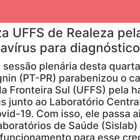
a UFFS de Realeza pela
avírus para diagnóstic
sessão plenária desta quarta-
gnin (PT-PR) parabenizou o c
a Fronteira Sul (UFFS) pela h
s junto ao Laboratório Centra
vid-19. Com isso, ele passa ai
boratórios de Saúde (Sislab)
de funcionamento para esse cr