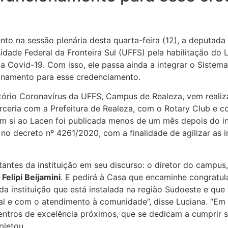
to na sessão plenária desta quarta-feira (12), a deputada
dade Federal da Fronteira Sul (UFFS) pela habilitação do 
a Covid-19. Com isso, ele passa ainda a integrar o Sistem
cionamento para esse credenciamento.
tório Coronavírus da UFFS, Campus de Realeza, vem reali
rceria com a Prefeitura de Realeza, com o Rotary Club e c
m si ao Lacen foi publicada menos de um mês depois do iníc
 no decreto nº 4261/2020, com a finalidade de agilizar as
antes da instituição em seu discurso: o diretor do campus
,
Felipi Beijamini
. E pedirá à Casa que encaminhe congratulaç
a instituição que está instalada na região Sudoeste e que 
 e com o atendimento à comunidade”, disse Luciana. “Em 
ntros de excelência próximos, que se dedicam a cumprir s
pletou.