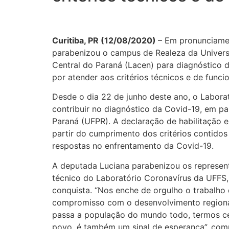
Curitiba, PR (12/08/2020)
– Em pronunciamen
parabenizou o campus de Realeza da Universi
Central do Paraná (Lacen) para diagnóstico d
por atender aos critérios técnicos e de fun
Desde o dia 22 de junho deste ano, o Labora
contribuir no diagnóstico da Covid-19, em pa
Paraná (UFPR). A declaração de habilitação e
partir do cumprimento dos critérios contidos
respostas no enfrentamento da Covid-19.
A deputada Luciana parabenizou os represent
técnico do Laboratório Coronavírus da UFFS
conquista. “Nos enche de orgulho o trabalho d
compromisso com o desenvolvimento regional
passa a população do mundo todo, termos ce
povo, é também um sinal de esperança”, com