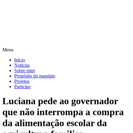
Pular
para
o
conteúdo
Menu
Início
Noticias
Sobre mim
Propósito do mandato
Projetos
Participe
Luciana pede ao governador
que não interrompa a compra
da alimentação escolar da