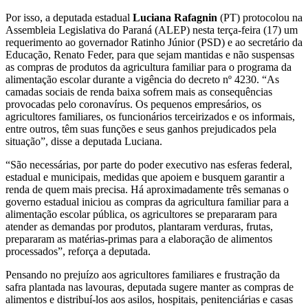
Por isso, a deputada estadual
Luciana Rafagnin
(PT) protocolou na
Assembleia Legislativa do Paraná (ALEP) nesta terça-feira (17) um
requerimento ao governador Ratinho Júnior (PSD) e ao secretário da
Educação, Renato Feder, para que sejam mantidas e não suspensas
as compras de produtos da agricultura familiar para o programa da
alimentação escolar durante a vigência do decreto nº 4230. “As
camadas sociais de renda baixa sofrem mais as consequências
provocadas pelo coronavírus. Os pequenos empresários, os
agricultores familiares, os funcionários terceirizados e os informais,
entre outros, têm suas funções e seus ganhos prejudicados pela
situação”, disse a deputada Luciana.
“São necessárias, por parte do poder executivo nas esferas federal,
estadual e municipais, medidas que apoiem e busquem garantir a
renda de quem mais precisa. Há aproximadamente três semanas o
governo estadual iniciou as compras da agricultura familiar para a
alimentação escolar pública, os agricultores se prepararam para
atender as demandas por produtos, plantaram verduras, frutas,
prepararam as matérias-primas para a elaboração de alimentos
processados”, reforça a deputada.
Pensando no prejuízo aos agricultores familiares e frustração da
safra plantada nas lavouras, deputada sugere manter as compras de
alimentos e distribuí-los aos asilos, hospitais, penitenciárias e casas