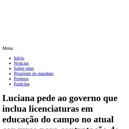
Pular
para
o
conteúdo
Menu
Início
Noticias
Sobre mim
Propósito do mandato
Projetos
Participe
Luciana pede ao governo que
inclua licenciaturas em
educação do campo no atual