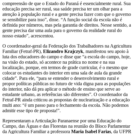
compreensão de que o Estado do Paraná é essencialmente rural. Sua
educação precisa ser rural, sua saúde precisa ter um olhar para a
atenção à população rural e a gente precisa fazer com que o governo
se sensibilize para isso”, disse. “A função social da escola não é
definida por números, mas pela garantia de direitos. Nesse sentido, a
gente precisa dar uma aula para o governo da realidade rural do
nosso estado”, acrescentou.
O coordenador-geral da Federação dos Trabalhadores na Agricultura
Familiar (Fetraf-PR),
Elizandro Krajczyk
, manifestou seu apoio à
luta dos educadores do campo e disse que “a escola do campo, hoje,
na visão do estado, só acontece na prática no nome e na sua
localização, porque, em termos de grade curricular, é o mesmo que
colocar os estudantes do interior em uma sala de aula da grande
cidade”. Para ele, “para se entender o desenvolvimento rural e
propor políticas públicas no futuro de vida digna para as populações
do interior, não dá pra aplicar o método de ensino que serve ao
estudante urbano, as referências são diferentes”. O coordenador da
Fetraf-PR ainda criticou as propostas de nuclearização e a educação
multi ano: “é um passo para o fechamento da escola. Não podemos
admitir esse tipo de proposta!”.
Representaram a Articulação Paranaense por uma Educação do
Campo, das Águas e das Florestas na reunião do Bloco Parlamentar
da Agricultura Familiar a professora
Maria Isabel Farias
, da UFPR