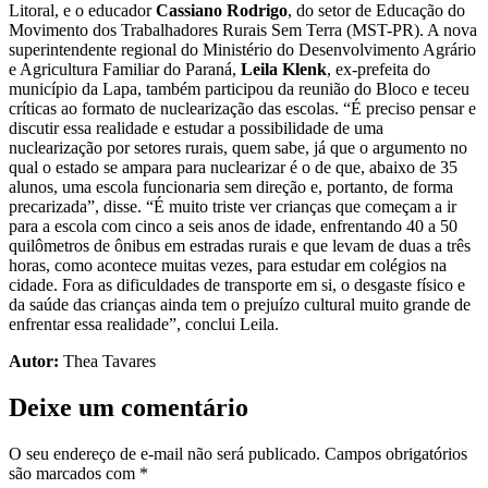
Litoral, e o educador
Cassiano Rodrigo
, do setor de Educação do
Movimento dos Trabalhadores Rurais Sem Terra (MST-PR). A nova
superintendente regional do Ministério do Desenvolvimento Agrário
e Agricultura Familiar do Paraná,
Leila Klenk
, ex-prefeita do
município da Lapa, também participou da reunião do Bloco e teceu
críticas ao formato de nuclearização das escolas. “É preciso pensar e
discutir essa realidade e estudar a possibilidade de uma
nuclearização por setores rurais, quem sabe, já que o argumento no
qual o estado se ampara para nuclearizar é o de que, abaixo de 35
alunos, uma escola funcionaria sem direção e, portanto, de forma
precarizada”, disse. “É muito triste ver crianças que começam a ir
para a escola com cinco a seis anos de idade, enfrentando 40 a 50
quilômetros de ônibus em estradas rurais e que levam de duas a três
horas, como acontece muitas vezes, para estudar em colégios na
cidade. Fora as dificuldades de transporte em si, o desgaste físico e
da saúde das crianças ainda tem o prejuízo cultural muito grande de
enfrentar essa realidade”, conclui Leila.
Autor:
Thea Tavares
Deixe um comentário
O seu endereço de e-mail não será publicado.
Campos obrigatórios
são marcados com
*