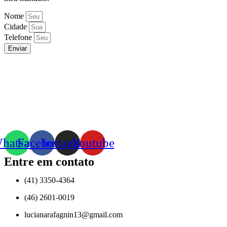
Nome
Cidade
Telefone
Enviar
hatsapp
Facebook
Instagram
Youtube
Entre em contato
(41) 3350-4364
(46) 2601-0019
lucianarafagnin13@gmail.com