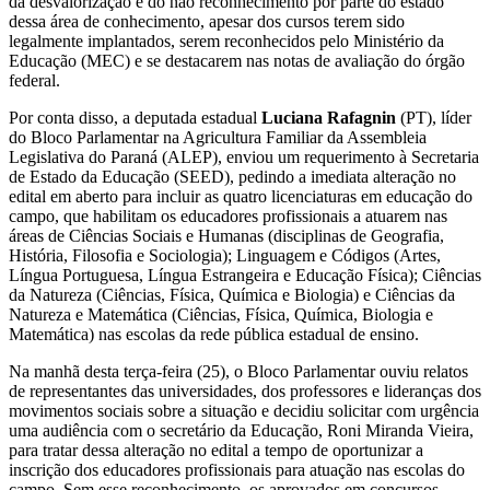
da desvalorização e do não reconhecimento por parte do estado
dessa área de conhecimento, apesar dos cursos terem sido
legalmente implantados, serem reconhecidos pelo Ministério da
Educação (MEC) e se destacarem nas notas de avaliação do órgão
federal.
Por conta disso, a deputada estadual
Luciana Rafagnin
(PT), líder
do Bloco Parlamentar na Agricultura Familiar da Assembleia
Legislativa do Paraná (ALEP), enviou um requerimento à Secretaria
de Estado da Educação (SEED), pedindo a imediata alteração no
edital em aberto para incluir as quatro licenciaturas em educação do
campo, que habilitam os educadores profissionais a atuarem nas
áreas de Ciências Sociais e Humanas (disciplinas de Geografia,
História, Filosofia e Sociologia); Linguagem e Códigos (Artes,
Língua Portuguesa, Língua Estrangeira e Educação Física); Ciências
da Natureza (Ciências, Física, Química e Biologia) e Ciências da
Natureza e Matemática (Ciências, Física, Química, Biologia e
Matemática) nas escolas da rede pública estadual de ensino.
Na manhã desta terça-feira (25), o Bloco Parlamentar ouviu relatos
de representantes das universidades, dos professores e lideranças dos
movimentos sociais sobre a situação e decidiu solicitar com urgência
uma audiência com o secretário da Educação, Roni Miranda Vieira,
para tratar dessa alteração no edital a tempo de oportunizar a
inscrição dos educadores profissionais para atuação nas escolas do
campo. Sem esse reconhecimento, os aprovados em concursos