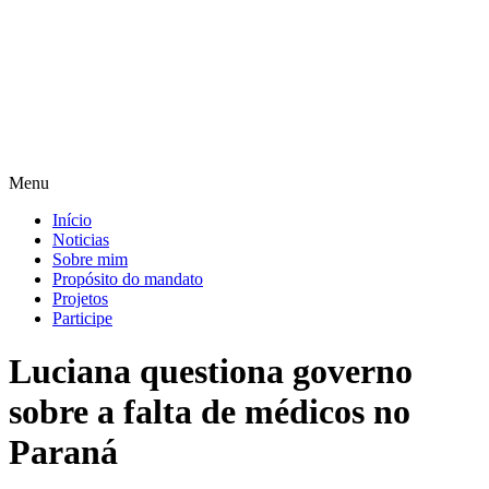
Pular
para
o
conteúdo
Menu
Início
Noticias
Sobre mim
Propósito do mandato
Projetos
Participe
Luciana questiona governo
sobre a falta de médicos no
Paraná