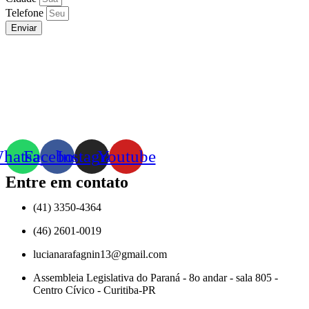
Telefone
Enviar
hatsapp
Facebook
Instagram
Youtube
Entre em contato
(41) 3350-4364
(46) 2601-0019
lucianarafagnin13@gmail.com
Assembleia Legislativa do Paraná - 8o andar - sala 805 -
Centro Cívico - Curitiba-PR