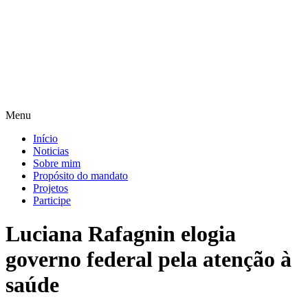
Pular
para
o
conteúdo
Menu
Início
Noticias
Sobre mim
Propósito do mandato
Projetos
Participe
Luciana Rafagnin elogia
governo federal pela atenção à
saúde