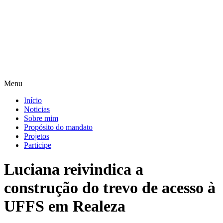
Pular
para
o
conteúdo
Menu
Início
Noticias
Sobre mim
Propósito do mandato
Projetos
Participe
Luciana reivindica a
construção do trevo de acesso à
UFFS em Realeza