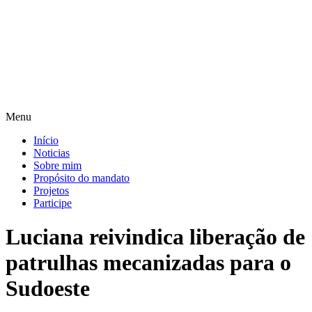
Pular
para
o
conteúdo
Menu
Início
Noticias
Sobre mim
Propósito do mandato
Projetos
Participe
Luciana reivindica liberação de
patrulhas mecanizadas para o
Sudoeste