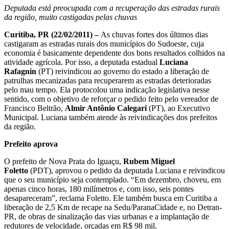
Deputada está preocupada com a recuperação das estradas rurais
da região, muito castigadas pelas chuvas
Curitiba, PR (22/02/2011) –
As chuvas fortes dos últimos dias
castigaram as estradas rurais dos municípios do Sudoeste, cuja
economia é basicamente dependente dos bons resultados colhidos na
atividade agrícola. Por isso, a deputada estadual
Luciana
Rafagnin
(PT) reivindicou ao governo do estado a liberação de
patrulhas mecanizadas para recuperarem as estradas deterioradas
pelo mau tempo. Ela protocolou uma indicação legislativa nesse
sentido, com o objetivo de reforçar o pedido feito pelo vereador de
Francisco Beltrão,
Almir Antônio Calegari
(PT), ao Executivo
Municipal. Luciana também atende às reivindicações dos prefeitos
da região.
Prefeito aprova
O prefeito de Nova Prata do Iguaçu,
Rubem Miguel
Foletto
(PDT), aprovou o pedido da deputada Luciana e reivindicou
que o seu município seja contemplado. “Em dezembro, choveu, em
apenas cinco horas, 180 milímetros e, com isso, seis pontes
desapareceram”, reclama Foletto. Ele também busca em Curitiba a
liberação de 2,5 Km de recape na Sedu/ParanaCidade e, no Detran-
PR, de obras de sinalização das vias urbanas e a implantação de
redutores de velocidade, orçadas em R$ 98 mil.