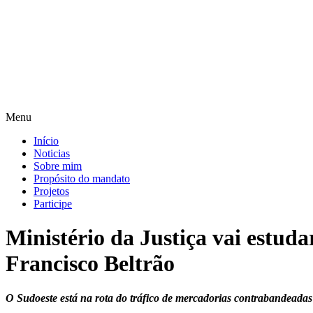
Pular
para
o
conteúdo
Menu
Início
Noticias
Sobre mim
Propósito do mandato
Projetos
Participe
Ministério da Justiça vai estud
Francisco Beltrão
O Sudoeste está na rota do tráfico de mercadorias contrabandeadas 