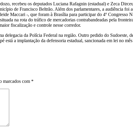
dozo, recebeu os deputados Luciana Rafagnin (estadual) e Zeca Dirceu 
icípio de Francisco Beltrão. Além dos parlamentares, a audiência foi a
uleide Maccari -, que foram à Brasília para participar do 4º Congresso
situada na rota do tráfico de mercadorias contrabandeadas pela fronte
aior fiscalização e controle nesse corredor.
 uma delegacia da Polícia Federal na região. Outro pedido do Sudoeste,
 está a implantação da defensoria estadual, sancionada em lei no mês 
ão marcados com
*