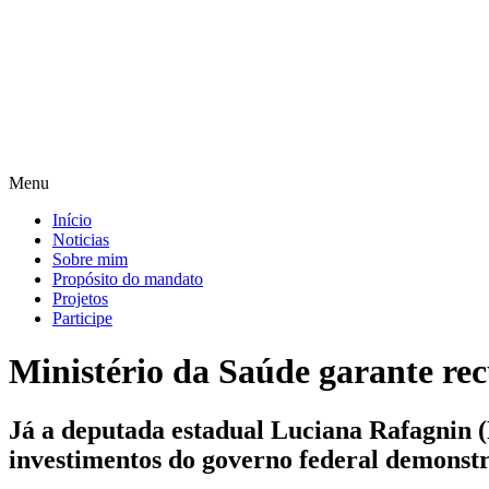
Pular
para
o
conteúdo
Menu
Início
Noticias
Sobre mim
Propósito do mandato
Projetos
Participe
Ministério da Saúde garante re
Já a deputada estadual Luciana Rafagnin 
investimentos do governo federal demons