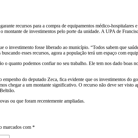
ue garante recursos para a compra de equipamentos médico-hospitalares
o montante de investimentos pelo porte da unidade. A UPA de Francisco 
e o investimento fosse liberado ao município. “Todos sabem que saúde
es buscando esses recursos, agora a população terá um espaço com equip
o o quanto podemos confiar no seu trabalho. Ele tem nos dado boas no
 empenho do deputado Zeca, fica evidente que os investimentos do g
os chegar a um montante significativo. O recurso não deve ser visto ap
Beltrão.
novas ou que foram recentemente ampliadas.
ão marcados com
*