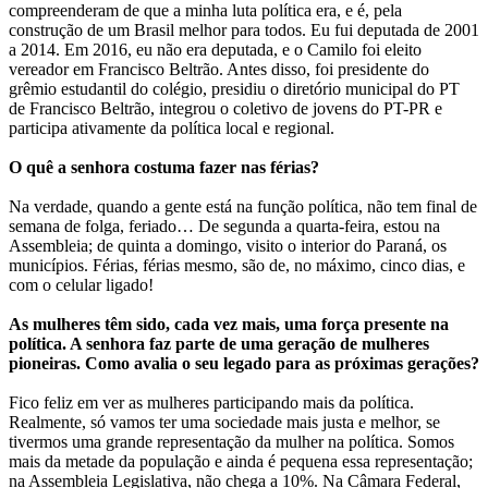
compreenderam de que a minha luta política era, e é, pela
construção de um Brasil melhor para todos. Eu fui deputada de 2001
a 2014. Em 2016, eu não era deputada, e o Camilo foi eleito
vereador em Francisco Beltrão. Antes disso, foi presidente do
grêmio estudantil do colégio, presidiu o diretório municipal do PT
de Francisco Beltrão, integrou o coletivo de jovens do PT-PR e
participa ativamente da política local e regional.
O quê a senhora costuma fazer nas férias?
Na verdade, quando a gente está na função política, não tem final de
semana de folga, feriado… De segunda a quarta-feira, estou na
Assembleia; de quinta a domingo, visito o interior do Paraná, os
municípios. Férias, férias mesmo, são de, no máximo, cinco dias, e
com o celular ligado!
As mulheres têm sido, cada vez mais, uma força presente na
política. A senhora faz parte de uma geração de mulheres
pioneiras. Como avalia o seu legado para as próximas gerações?
Fico feliz em ver as mulheres participando mais da política.
Realmente, só vamos ter uma sociedade mais justa e melhor, se
tivermos uma grande representação da mulher na política. Somos
mais da metade da população e ainda é pequena essa representação;
na Assembleia Legislativa, não chega a 10%. Na Câmara Federal,