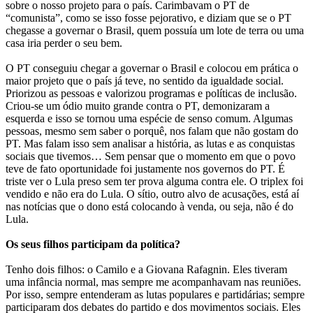
sobre o nosso projeto para o país. Carimbavam o PT de
“comunista”, como se isso fosse pejorativo, e diziam que se o PT
chegasse a governar o Brasil, quem possuía um lote de terra ou uma
casa iria perder o seu bem.
O PT conseguiu chegar a governar o Brasil e colocou em prática o
maior projeto que o país já teve, no sentido da igualdade social.
Priorizou as pessoas e valorizou programas e políticas de inclusão.
Criou-se um ódio muito grande contra o PT, demonizaram a
esquerda e isso se tornou uma espécie de senso comum. Algumas
pessoas, mesmo sem saber o porquê, nos falam que não gostam do
PT. Mas falam isso sem analisar a história, as lutas e as conquistas
sociais que tivemos… Sem pensar que o momento em que o povo
teve de fato oportunidade foi justamente nos governos do PT. É
triste ver o Lula preso sem ter prova alguma contra ele. O triplex foi
vendido e não era do Lula. O sítio, outro alvo de acusações, está aí
nas notícias que o dono está colocando à venda, ou seja, não é do
Lula.
Os seus filhos participam da política?
Tenho dois filhos: o Camilo e a Giovana Rafagnin. Eles tiveram
uma infância normal, mas sempre me acompanhavam nas reuniões.
Por isso, sempre entenderam as lutas populares e partidárias; sempre
participaram dos debates do partido e dos movimentos sociais. Eles