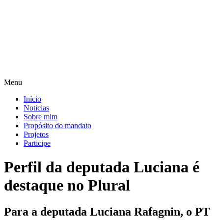
Pular
para
o
conteúdo
Menu
Início
Noticias
Sobre mim
Propósito do mandato
Projetos
Participe
Perfil da deputada Luciana é
destaque no Plural
Para a deputada Luciana Rafagnin, o PT