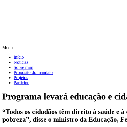
Pular
para
o
conteúdo
Menu
Início
Noticias
Sobre mim
Propósito do mandato
Projetos
Participe
Programa levará educação e cida
“Todos os cidadãos têm direito à saúde e 
pobreza”, disse o ministro da Educação, 