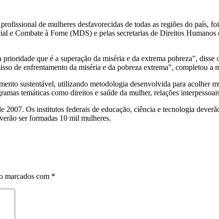
rofissional de mulheres desfavorecidas de todas as regiões do país, fo
al e Combate à Fome (MDS) e pelas secretarias de Direitos Humanos e 
a prioridade que é a superação da miséria e da extrema pobreza”, dis
o de enfrentamento da miséria e da pobreza extrema”, completou a mini
ento sustentável, utilizando metodologia desenvolvida para acolher mul
amas temáticas como direitos e saúde da mulher, relações interpessoais,
r de 2007. Os institutos federais de educação, ciência e tecnologia de
deverão ser formadas 10 mil mulheres.
ão marcados com
*