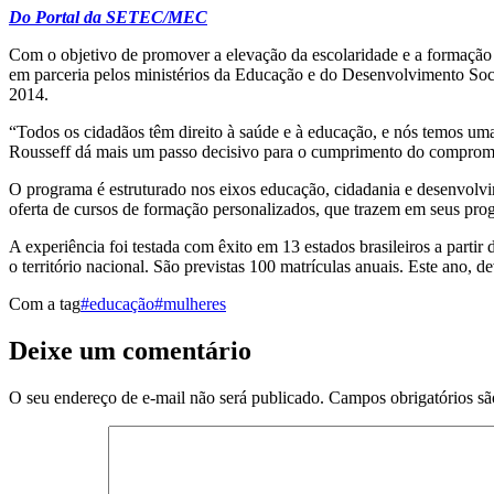
Do Portal da SETEC/MEC
Com o objetivo de promover a elevação da escolaridade e a formação p
em parceria pelos ministérios da Educação e do Desenvolvimento Soci
2014.
“Todos os cidadãos têm direito à saúde e à educação, e nós temos um
Rousseff dá mais um passo decisivo para o cumprimento do compromiss
O programa é estruturado nos eixos educação, cidadania e desenvolvim
oferta de cursos de formação personalizados, que trazem em seus progr
A experiência foi testada com êxito em 13 estados brasileiros a parti
o território nacional. São previstas 100 matrículas anuais. Este ano, 
Com a tag
#educação
#mulheres
Deixe um comentário
O seu endereço de e-mail não será publicado.
Campos obrigatórios s