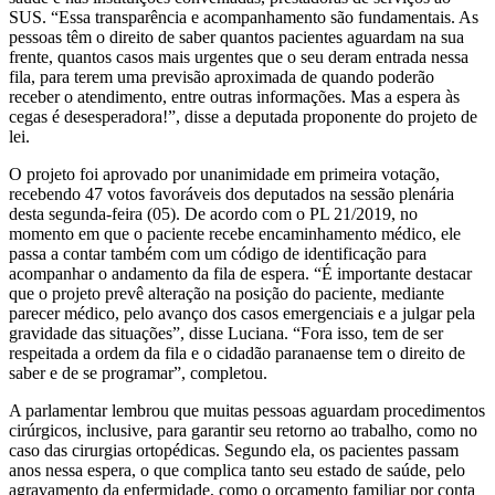
SUS. “Essa transparência e acompanhamento são fundamentais. As
pessoas têm o direito de saber quantos pacientes aguardam na sua
frente, quantos casos mais urgentes que o seu deram entrada nessa
fila, para terem uma previsão aproximada de quando poderão
receber o atendimento, entre outras informações. Mas a espera às
cegas é desesperadora!”, disse a deputada proponente do projeto de
lei.
O projeto foi aprovado por unanimidade em primeira votação,
recebendo 47 votos favoráveis dos deputados na sessão plenária
desta segunda-feira (05). De acordo com o PL 21/2019, no
momento em que o paciente recebe encaminhamento médico, ele
passa a contar também com um código de identificação para
acompanhar o andamento da fila de espera. “É importante destacar
que o projeto prevê alteração na posição do paciente, mediante
parecer médico, pelo avanço dos casos emergenciais e a julgar pela
gravidade das situações”, disse Luciana. “Fora isso, tem de ser
respeitada a ordem da fila e o cidadão paranaense tem o direito de
saber e de se programar”, completou.
A parlamentar lembrou que muitas pessoas aguardam procedimentos
cirúrgicos, inclusive, para garantir seu retorno ao trabalho, como no
caso das cirurgias ortopédicas. Segundo ela, os pacientes passam
anos nessa espera, o que complica tanto seu estado de saúde, pelo
agravamento da enfermidade, como o orçamento familiar por conta