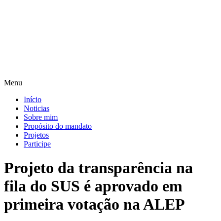
Pular
para
o
conteúdo
Menu
Início
Noticias
Sobre mim
Propósito do mandato
Projetos
Participe
Projeto da transparência na
fila do SUS é aprovado em
primeira votação na ALEP