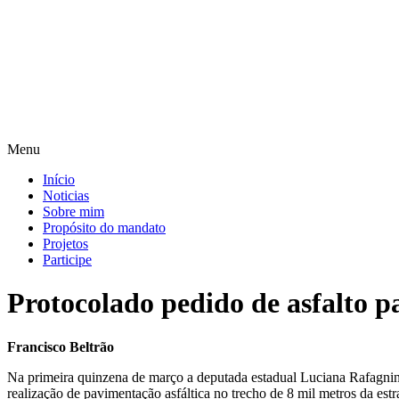
Pular
para
o
conteúdo
Menu
Início
Noticias
Sobre mim
Propósito do mandato
Projetos
Participe
Protocolado pedido de asfalto p
Francisco Beltrão
Na primeira quinzena de março a deputada estadual Luciana Rafagnin (
realização de pavimentação asfáltica no trecho de 8 mil metros da e